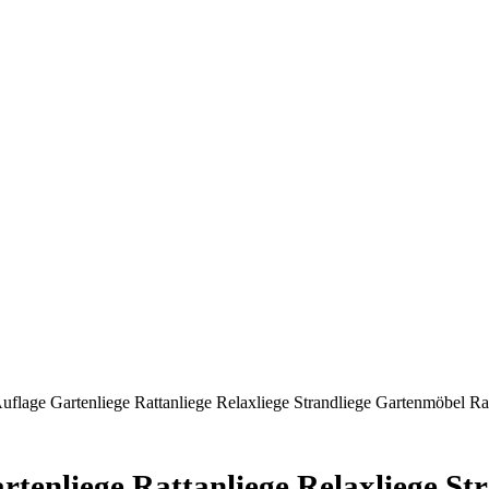
uflage Gartenliege Rattanliege Relaxliege Strandliege Gartenmöbel R
rtenliege Rattanliege Relaxliege S