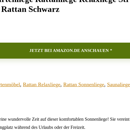
y Rattan Schwarz
JETZT BEI AMAZON.DE ANSCHAUEN *
rtenmöbel
,
Rattan Relaxliege
,
Rattan Sonnenliege
,
Saunaliege
ine wundervolle Zeit auf dieser komfortablen Sonnenliege! Sie vereint
ngplatz während des Urlaubs oder der Freizeit.