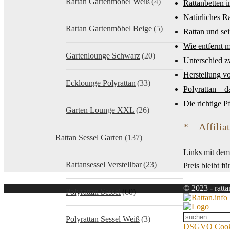
Rattan Gartenmöbel Weiß
(4)
Rattanbetten 
Natürliches Ra
Rattan Gartenmöbel Beige
(5)
Rattan und sei
Wie entfernt 
Gartenlounge Schwarz
(20)
Unterschied 
Herstellung v
Ecklounge Polyrattan
(33)
Polyrattan – d
Die richtige P
Garten Lounge XXL
(26)
* = Affilia
Rattan Sessel Garten
(137)
Links mit dem 
Rattansessel Verstellbar
(23)
Preis bleibt fü
© 2023 - ratta
Polyrattan Sessel
(60)
Polyrattan Sessel Weiß
(3)
DSGVO Cookie