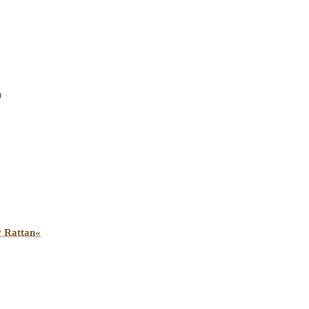
)
y Rattan«