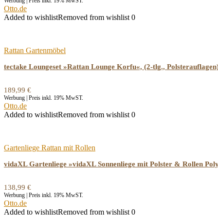
Werbung | Preis inkl. 19% MwST.
Otto.de
Added to wishlist
Removed from wishlist
0
Rattan Gartenmöbel
tectake Loungeset »Rattan Lounge Korfu«, (2-tlg., Polsterauflagen
189,99
€
Werbung | Preis inkl. 19% MwST.
Otto.de
Added to wishlist
Removed from wishlist
0
Gartenliege Rattan mit Rollen
vidaXL Gartenliege »vidaXL Sonnenliege mit Polster & Rollen Pol
138,99
€
Werbung | Preis inkl. 19% MwST.
Otto.de
Added to wishlist
Removed from wishlist
0