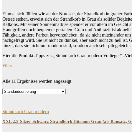
Einmal sich fühlen wie an der Nordsee, der Strandkorb in grauer Farb
Ostsee stehen, erweist sich der Strandkorb in Grau als solider Begl
Balkons. Mit seiner Sonnenmarkise spendet er vor allem im Gesicht a
Handgriffen noch bequemer gestalten. Grau und Anthrazit ist aktuell 
Fähigkeit, andere Farben hervorzuheben, da sie nicht miteinander um
nachgefragt wird. Sie ist nicht zu dunkel, aber auch nicht zu hell i
hinzu, dass sie nicht nur modern sind, sondern auch sehr pflegeleicht.
Hier die Produkt-Tipps zu:-„Strandkorb Grau modern Vollieger“ -Vie
Filter
Alle 11 Ergebnisse werden angezeigt
Dein Budget
Price filter
Strandkorb Grau modern
XXL 2,5-Sitzer Schwarz Strandkorb Hörnum Grau (als Bausatz, G