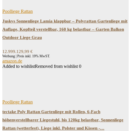
Poolliege Rattan
Juskys Sonnenliege Lamia klappbar – Polyrattan Gartenliege mit
Auflage, Kopfteil verstellbar, 160 kg belastbar – Garten Balkon
Outdoor Liege Grau
12.999.129,99
€
Werbung | Preis inkl. 19% MwST.
amazon.de
Added to wishlist
Removed from wishlist
0
Poolliege Rattan
tectake Poly Rattan Gartenliege mit Rollen, 6-Fach
höhenverstellbarer Liegestuhl, bis 120kg belastbar, Sonnenliege
Rattan (wetterfest), Liege inkl. Polster und Kissen -…