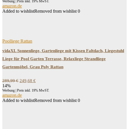
Werbung | Preis inkl. 19% MwST.
amazon.de
Added to wishlist
Removed from wishlist
0
Poolliege Rattan
vidaXL Sonnenliege, Gartenliege mit Kissen Faltdach, Liegestuhl
Liege für Pool Garten Terrasse, Relaxliege Strandliege
Gartenmöbel, Grau Poly Rattan
Ursprünglicher
Aktueller
289,99
€
249,68
€
Preis
Preis
14%
war:
ist:
Werbung | Preis inkl. 19% MwST.
289,99 €
249,68 €.
amazon.de
Added to wishlist
Removed from wishlist
0