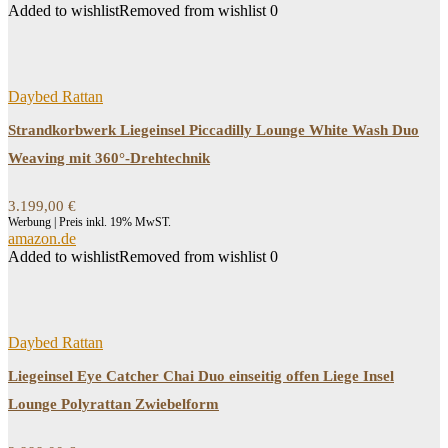
Added to wishlist
Removed from wishlist
0
Daybed Rattan
Strandkorbwerk Liegeinsel Piccadilly Lounge White Wash Duo
Weaving mit 360°-Drehtechnik
3.199,00
€
Werbung | Preis inkl. 19% MwST.
amazon.de
Added to wishlist
Removed from wishlist
0
Daybed Rattan
Liegeinsel Eye Catcher Chai Duo einseitig offen Liege Insel
Lounge Polyrattan Zwiebelform