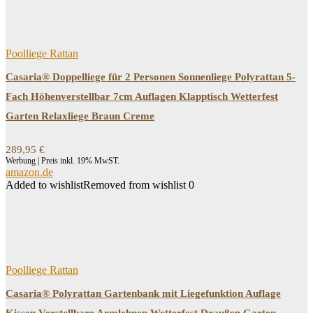
Produkt-Kategorien
Produkt-Kategorien
Poolliege Rattan
Casaria® Doppelliege für 2 Personen Sonnenliege Polyrattan 5-
Filtern
Fach Höhenverstellbar 7cm Auflagen Klapptisch Wetterfest
Garten Relaxliege Braun Creme
289,95
€
Werbung | Preis inkl. 19% MwST.
amazon.de
Added to wishlist
Removed from wishlist
0
Poolliege Rattan
Casaria® Polyrattan Gartenbank mit Liegefunktion Auflage