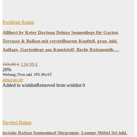
Poolliege Rattan
Allibert by Keter Daytona Deluxe Sonnenliege für Garten,
Terrasse & Balkon mit verstellbarem Kopfteil, grau, inkl.
Auflage, Gartenliege aus Kunststoff, flache Rattanoptik,…
Ursprünglicher
Aktueller
169,00
€
134,99
€
Preis
Preis
20%
war:
ist:
Werbung | Preis inkl. 19% MwST.
169,00 €
134,99 €.
amazon.de
Added to wishlist
Removed from wishlist
0
Daybed Rattan
tectake Rattan Sonneninsel Sitzgruppe, Lounge Möbel Set inkl.