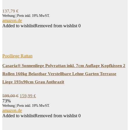
137,79
€
Werbung | Preis inkl. 19% MwST.
amazon.de
Added to wishlist
Removed from wishlist
0
Poolliege Rattan
Casaria® Sonnenliege Polyrattan inkl. 7cm Auflage Kopfkissen 2
Rollen 160kg Belastbar Verstellbare Lehne Garten Terrasse
Liege 193x90cm Grau Anthrazit
Ursprünglicher
Aktueller
599,00
€
159,99
€
Preis
Preis
73%
war:
ist:
Werbung | Preis inkl. 19% MwST.
599,00 €
159,99 €.
amazon.de
Added to wishlist
Removed from wishlist
0