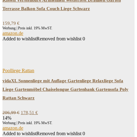
Kissen Verstellbare Armlehnen Wetterfest Draußen Garten
Terrasse Balkon Sofa Couch Liege Schwarz
159,79
€
Werbung | Preis inkl. 19% MwST.
amazon.de
Added to wishlist
Removed from wishlist
0
Poolliege Rattan
vidaXL Sonnenliege mit Auflage Gartenliege Relaxliege Sofa
Liege Gartenmöbel Chaiselongue Gartenbank Gartensofa Poly
Rattan Schwarz
Ursprünglicher
Aktueller
206,99
€
178,51
€
Preis
Preis
14%
war:
ist:
Werbung | Preis inkl. 19% MwST.
206,99 €
178,51 €.
amazon.de
Added to wishlist
Removed from wishlist
0