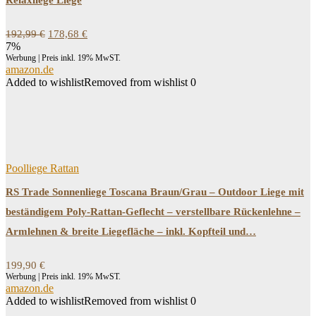
Relaxliege Liege
Ursprünglicher
Aktueller
192,99
€
178,68
€
Preis
Preis
7%
war:
ist:
Werbung | Preis inkl. 19% MwST.
192,99 €
178,68 €.
amazon.de
Added to wishlist
Removed from wishlist
0
Poolliege Rattan
RS Trade Sonnenliege Toscana Braun/Grau – Outdoor Liege mit
beständigem Poly-Rattan-Geflecht – verstellbare Rückenlehne –
Armlehnen & breite Liegefläche – inkl. Kopfteil und…
199,90
€
Werbung | Preis inkl. 19% MwST.
amazon.de
Added to wishlist
Removed from wishlist
0