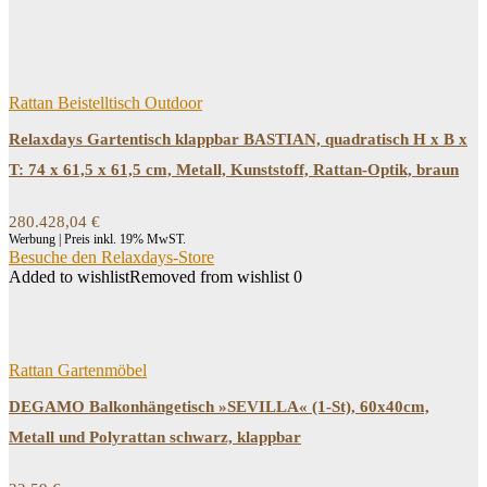
Price filter
Filtern
Rattan Beistelltisch Outdoor
Relaxdays Gartentisch klappbar BASTIAN, quadratisch H x B x
T: 74 x 61,5 x 61,5 cm, Metall, Kunststoff, Rattan-Optik, braun
280.428,04
€
Werbung | Preis inkl. 19% MwST.
Besuche den Relaxdays-Store
Added to wishlist
Removed from wishlist
0
Rattan Gartenmöbel
DEGAMO Balkonhängetisch »SEVILLA« (1-St), 60x40cm,
Metall und Polyrattan schwarz, klappbar