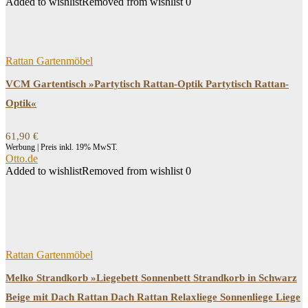
Added to wishlist
Removed from wishlist
0
Rattan Gartenmöbel
VCM Gartentisch »Partytisch Rattan-Optik Partytisch Rattan-
Optik«
61,90
€
Werbung | Preis inkl. 19% MwST.
Otto.de
Added to wishlist
Removed from wishlist
0
Rattan Gartenmöbel
Melko Strandkorb »Liegebett Sonnenbett Strandkorb in Schwarz
Beige mit Dach Rattan Dach Rattan Relaxliege Sonnenliege Liege