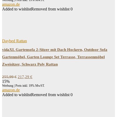
Werbung | Preis inkl. 19% MwST.
270,99 €
231,80 €.
amazon.de
Added to wishlist
Removed from wishlist
0
Daybed Rattan
vidaXL Gartensofa 2-Sitzer mit Dach Hockern, Outdoor Sofa
Gartenmöbel, Garten Lounge Set Terrasse, Terrassenmöbel
Zweisitzer, Schwarz Poly Rattan
Ursprünglicher
Aktueller
255,99
€
217,29
€
Preis
Preis
15%
war:
ist:
Werbung | Preis inkl. 19% MwST.
255,99 €
217,29 €.
amazon.de
Added to wishlist
Removed from wishlist
0