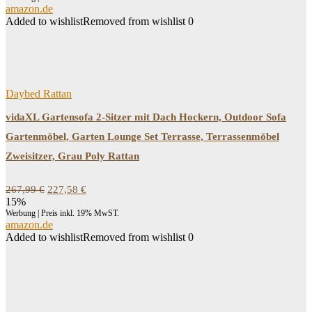
amazon.de
Added to wishlist
Removed from wishlist
0
Daybed Rattan
vidaXL Gartensofa 2-Sitzer mit Dach Hockern, Outdoor Sofa
Gartenmöbel, Garten Lounge Set Terrasse, Terrassenmöbel
Zweisitzer, Grau Poly Rattan
Ursprünglicher
Aktueller
267,99
€
227,58
€
Preis
Preis
15%
war:
ist:
Werbung | Preis inkl. 19% MwST.
267,99 €
227,58 €.
amazon.de
Added to wishlist
Removed from wishlist
0