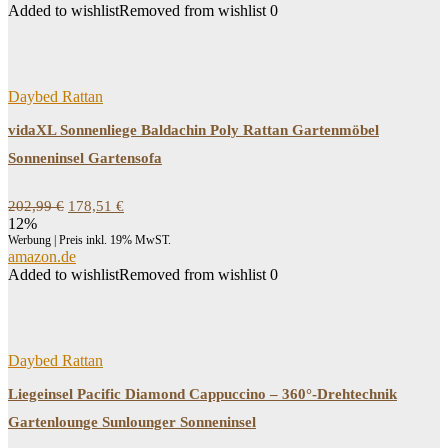
Added to wishlist
Removed from wishlist
0
Daybed Rattan
vidaXL Sonnenliege Baldachin Poly Rattan Gartenmöbel
Sonneninsel Gartensofa
Ursprünglicher
Aktueller
202,99
€
178,51
€
Preis
Preis
12%
war:
ist:
Werbung | Preis inkl. 19% MwST.
202,99 €
178,51 €.
amazon.de
Added to wishlist
Removed from wishlist
0
Daybed Rattan
Liegeinsel Pacific Diamond Cappuccino – 360°-Drehtechnik
Gartenlounge Sunlounger Sonneninsel