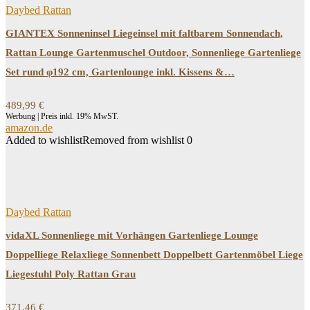
Daybed Rattan
GIANTEX Sonneninsel Liegeinsel mit faltbarem Sonnendach,
Rattan Lounge Gartenmuschel Outdoor, Sonnenliege Gartenliege
Set rund φ192 cm, Gartenlounge inkl. Kissens &…
489,99
€
Werbung | Preis inkl. 19% MwST.
amazon.de
Added to wishlist
Removed from wishlist
0
Daybed Rattan
vidaXL Sonnenliege mit Vorhängen Gartenliege Lounge
Doppelliege Relaxliege Sonnenbett Doppelbett Gartenmöbel Liege
Liegestuhl Poly Rattan Grau
371,46
€