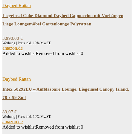
Daybed Rattan
Liegeinsel Cube Diamond Daybed Cappuccino mit Vorhängen
Liege Loungemöbel Gartenlounge Polyrattan
3.990,00
€
Werbung | Preis inkl. 19% MwST.
amazon.de
Added to wishlist
Removed from wishlist
0
Daybed Rattan
Intex 58292EU – Aufblasbare Lounge, Liegeinsel Canopy Island,
78 x 59 Zoll
89,07
€
Werbung | Preis inkl. 19% MwST.
amazon.de
Added to wishlist
Removed from wishlist
0