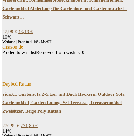
Wasserdicht, Sonneninsel Abdeckhaube mit Schnallenriemen,
Gartenmöbel Abdeckung für Garteninsel und Gartenmuschel –
Schwarz…
Ursprünglicher
Aktueller
47,99
€
43,19
€
Preis
Preis
10%
war:
ist:
Werbung | Preis inkl. 19% MwST.
47,99 €
43,19 €.
amazon.de
Added to wishlist
Removed from wishlist
0
Daybed Rattan
vidaXL Gartensofa 2-Sitzer mit Dach Hockern, Outdoor Sofa
Gartenmöbel, Garten Lounge Set Terrasse, Terrassenmöbel
Zweisitzer, Beige Poly Rattan
Ursprünglicher
Aktueller
270,99
€
231,80
€
Preis
Preis
14%
war:
ist: