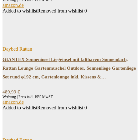
Werbung | Preis inkl. 19% MwST.
267,99 €
227,58 €.
amazon.de
Added to wishlist
Removed from wishlist
0
Daybed Rattan
GIANTEX Sonneninsel Liegeinsel mit faltbarem Sonnendach,
Rattan Lounge Gartenmuschel Outdoor, Sonnenliege Gartenliege
Set rund φ192 cm, Gartenlounge inkl. Kissens &…
489,99
€
Werbung | Preis inkl. 19% MwST.
amazon.de
Added to wishlist
Removed from wishlist
0