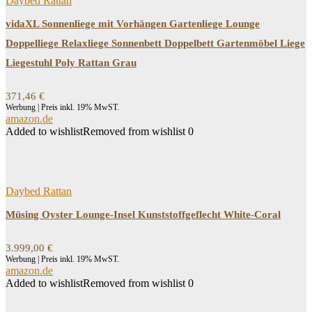
Daybed Rattan
vidaXL Sonnenliege mit Vorhängen Gartenliege Lounge
Doppelliege Relaxliege Sonnenbett Doppelbett Gartenmöbel Liege
Liegestuhl Poly Rattan Grau
371,46
€
Werbung | Preis inkl. 19% MwST.
amazon.de
Added to wishlist
Removed from wishlist
0
Daybed Rattan
Müsing Oyster Lounge-Insel Kunststoffgeflecht White-Coral
3.999,00
€
Werbung | Preis inkl. 19% MwST.
amazon.de
Added to wishlist
Removed from wishlist
0