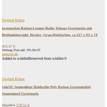
Daybed Rattan
greemotion Rattan-Lounge Bahia Tobago,Gartensofa mit
Bettfunktion,inkl. Hocker, Grau,Holzfarben, ca.117 x 93 x 74
463,47
€
Werbung | Preis inkl. 19% MwST.
amazon.de
Added to wishlist
Removed from wishlist
0
Daybed Rattan
vidaXL Sonnenliege Baldachin Poly Rattan Gartenmöbel
Sonneninsel Gartensofa
Ursprünglicher
Aktueller
202,99
€
178,51
€