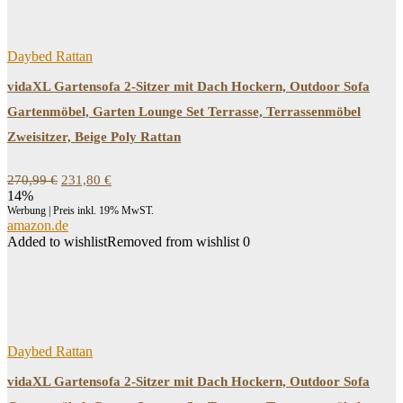
Daybed Rattan
vidaXL Gartensofa 2-Sitzer mit Dach Hockern, Outdoor Sofa
Gartenmöbel, Garten Lounge Set Terrasse, Terrassenmöbel
Zweisitzer, Beige Poly Rattan
Ursprünglicher
Aktueller
270,99
€
231,80
€
Preis
Preis
14%
war:
ist:
Werbung | Preis inkl. 19% MwST.
270,99 €
231,80 €.
amazon.de
Added to wishlist
Removed from wishlist
0
Daybed Rattan
vidaXL Gartensofa 2-Sitzer mit Dach Hockern, Outdoor Sofa