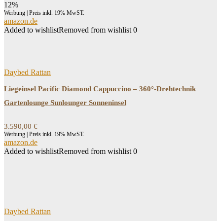
Preis
Preis
12%
war:
ist:
Werbung | Preis inkl. 19% MwST.
202,99 €
178,51 €.
amazon.de
Added to wishlist
Removed from wishlist
0
Daybed Rattan
Liegeinsel Pacific Diamond Cappuccino – 360°-Drehtechnik
Gartenlounge Sunlounger Sonneninsel
3.590,00
€
Werbung | Preis inkl. 19% MwST.
amazon.de
Added to wishlist
Removed from wishlist
0
Daybed Rattan