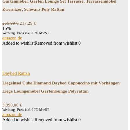
Gartenmöbel, Garten Lounge Set Terrasse, Terrassenmöbel
Zweisitzer, Schwarz Poly Rattan
Ursprünglicher
Aktueller
255,99
€
217,29
€
Preis
Preis
15%
war:
ist:
Werbung | Preis inkl. 19% MwST.
255,99 €
217,29 €.
amazon.de
Added to wishlist
Removed from wishlist
0
Daybed Rattan
Liegeinsel Cube Diamond Daybed Cappuccino mit Vorhängen
Liege Loungemöbel Gartenlounge Polyrattan
3.990,00
€
Werbung | Preis inkl. 19% MwST.
amazon.de
Added to wishlist
Removed from wishlist
0