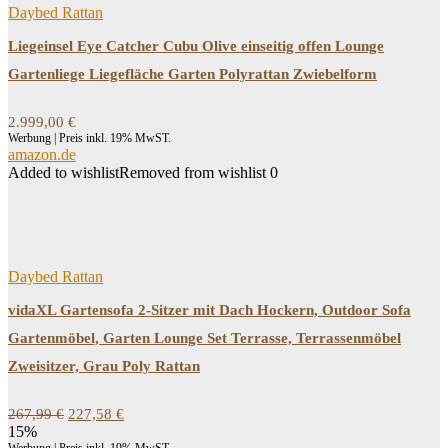
Daybed Rattan
Liegeinsel Eye Catcher Cubu Olive einseitig offen Lounge
Gartenliege Liegefläche Garten Polyrattan Zwiebelform
2.999,00
€
Werbung | Preis inkl. 19% MwST.
amazon.de
Added to wishlist
Removed from wishlist
0
Daybed Rattan
vidaXL Gartensofa 2-Sitzer mit Dach Hockern, Outdoor Sofa
Gartenmöbel, Garten Lounge Set Terrasse, Terrassenmöbel
Zweisitzer, Grau Poly Rattan
Ursprünglicher
Aktueller
267,99
€
227,58
€
Preis
Preis
15%
war:
ist: