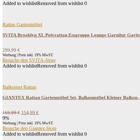
Added to wishlist
Removed from wishlist
0
Rattan Gartenmöbel
SVITA Brooklyn XL Polyrattan Essgruppe Lounge Garnitur Garten
299,99
€
Werbung | Preis inkl. 19% MwST.
Besuche den SVITA-Store
Added to wishlist
Removed from wishlist
0
Balkonset Rattan
GIANTEX Rattan Gartenmöbel Set, Balkonmöbel Kleiner Balkon, Lou
Ursprünglicher
Aktueller
169,99
€
154,99
€
Preis
Preis
9%
war:
ist:
Werbung | Preis inkl. 19% MwST.
169,99 €
154,99 €.
Besuche den Giantex-Store
Added to wishlist
Removed from wishlist
0