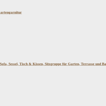
artengarnitur
ofa, Sessel, Tisch & Kissen, Sitzgruppe für Garten, Terrasse und B