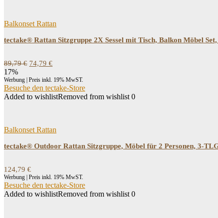
Balkonset Rattan
tectake® Rattan Sitzgruppe 2X Sessel mit Tisch, Balkon Möbel Set,
Ursprünglicher
Aktueller
89,79
€
74,79
€
Preis
Preis
17%
war:
ist:
Werbung | Preis inkl. 19% MwST.
89,79 €
74,79 €.
Besuche den tectake-Store
Added to wishlist
Removed from wishlist
0
Balkonset Rattan
tectake® Outdoor Rattan Sitzgruppe, Möbel für 2 Personen, 3-TLG.
124,79
€
Werbung | Preis inkl. 19% MwST.
Besuche den tectake-Store
Added to wishlist
Removed from wishlist
0