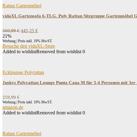
Rattan Gartenmöbel
vidaXL Gartensofa 6-TLG. Poly Rattan Sitzgruppe Gartenmöbel G
Ursprünglicher
Aktueller
560,99
€
445,25
€
Preis
Preis
21%
war:
ist:
Werbung | Preis inkl. 19% MwST.
560,99 €
445,25 €.
Besuche den vidaXL-Store
Added to wishlist
Removed from wishlist
0
Ecklounge Polyrattan
Juskys Polyrattan Lounge Punta Cana M für 3-4 Personen mit 3er S
259,99
€
Werbung | Preis inkl. 19% MwST.
amazon.de
Added to wishlist
Removed from wishlist
0
Rattan Gartenmöbel