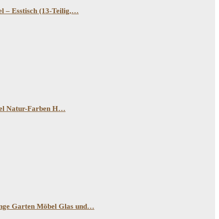
– Esstisch (13-Teilig,…
bel Natur-Farben H…
nge Garten Möbel Glas und…