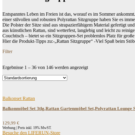
Entspanntes Leben im Freien ist das, worauf es im Sommer ankommt. E
einer stilvollen und robusten Polyrattan Sitzgruppe haben Sie es imm
Die Polster der Sitze sind aus strapazierfähigem Material gefertigt
aus künstlichen Rattan, sind wetterfest, langlebig und leicht zu rein
Couchtisch – bietet so ein Sitzgruppen-Set problemlos Platz für große
Hier die Produkt-Tipps zu:-„Rattan Sitzgruppe“ -Viel Spaß beim Stö
Filter
Ergebnisse 1 – 36 von 146 werden angezeigt
Dein Budget
Price filter
Balkonset Rattan
Balkonmöbel Set 3tlg,Rattan Gartenmöbel Set,Polyrattan Lounge 
129,99
€
Werbung | Preis inkl. 19% MwST.
Besuche den LIFERUN-Store