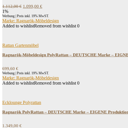
Ursprünglicher
Aktueller
1.112,00
€
1.099,00
€
Preis
Preis
1%
war:
ist:
Werbung | Preis inkl. 19% MwST.
1.112,00 €
1.099,00 €.
Marke: Ragnarök-Möbeldesign
Added to wishlist
Removed from wishlist
0
Rattan Gartenmöbel
Ragnarök-Möbeldesign PolyRattan – DEUTSCHE Marke – EIGNENE
699,60
€
Werbung | Preis inkl. 19% MwST.
Marke: Ragnarök-Möbeldesign
Added to wishlist
Removed from wishlist
0
Ecklounge Polyrattan
Ragnarök PolyRattan – DEUTSCHE Marke – EIGENE Produktion –
1.349,00
€