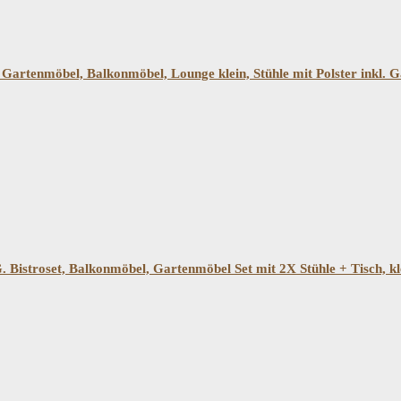
 Gartenmöbel, Balkonmöbel, Lounge klein, Stühle mit Polster inkl. G
 Bistroset, Balkonmöbel, Gartenmöbel Set mit 2X Stühle + Tisch, k