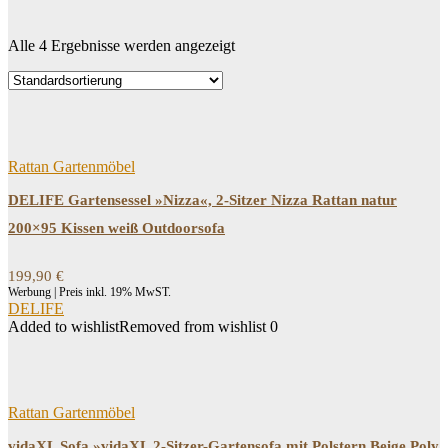
Alle 4 Ergebnisse werden angezeigt
Dein Budget
Price filter
Filtern
Rattan Gartenmöbel
DELIFE Gartensessel »Nizza«, 2-Sitzer Nizza Rattan natur
200×95 Kissen weiß Outdoorsofa
199,90
€
Werbung | Preis inkl. 19% MwST.
DELIFE
Added to wishlist
Removed from wishlist
0
Rattan Gartenmöbel
vidaXL Sofa »vidaXL 2-Sitzer-Gartensofa mit Polstern Beige Poly