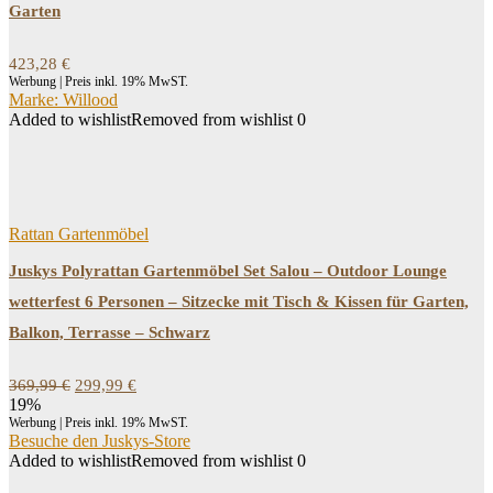
Garten
423,28
€
Werbung | Preis inkl. 19% MwST.
Marke: Willood
Added to wishlist
Removed from wishlist
0
Rattan Gartenmöbel
Juskys Polyrattan Gartenmöbel Set Salou – Outdoor Lounge
wetterfest 6 Personen – Sitzecke mit Tisch & Kissen für Garten,
Balkon, Terrasse – Schwarz
Ursprünglicher
Aktueller
369,99
€
299,99
€
Preis
Preis
19%
war:
ist:
Werbung | Preis inkl. 19% MwST.
369,99 €
299,99 €.
Besuche den Juskys-Store
Added to wishlist
Removed from wishlist
0