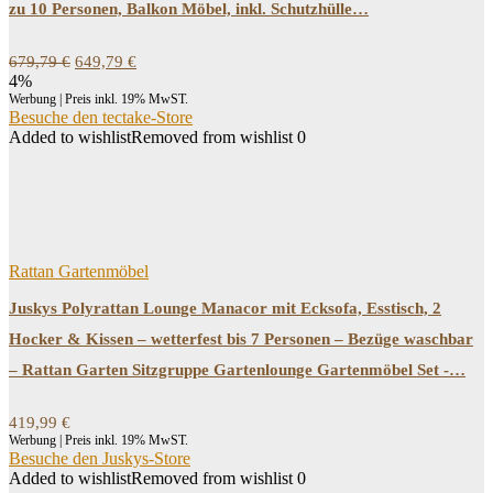
zu 10 Personen, Balkon Möbel, inkl. Schutzhülle…
Ursprünglicher
Aktueller
679,79
€
649,79
€
Preis
Preis
4%
war:
ist:
Werbung | Preis inkl. 19% MwST.
679,79 €
649,79 €.
Besuche den tectake-Store
Added to wishlist
Removed from wishlist
0
Rattan Gartenmöbel
Juskys Polyrattan Lounge Manacor mit Ecksofa, Esstisch, 2
Hocker & Kissen – wetterfest bis 7 Personen – Bezüge waschbar
– Rattan Garten Sitzgruppe Gartenlounge Gartenmöbel Set -…
419,99
€
Werbung | Preis inkl. 19% MwST.
Besuche den Juskys-Store
Added to wishlist
Removed from wishlist
0