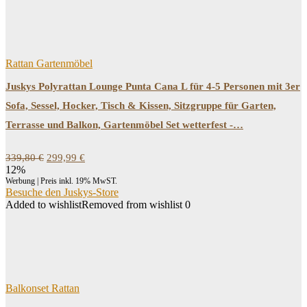
Rattan Gartenmöbel
Juskys Polyrattan Lounge Punta Cana L für 4-5 Personen mit 3er
Sofa, Sessel, Hocker, Tisch & Kissen, Sitzgruppe für Garten,
Terrasse und Balkon, Gartenmöbel Set wetterfest -…
Ursprünglicher
Aktueller
339,80
€
299,99
€
Preis
Preis
12%
war:
ist:
Werbung | Preis inkl. 19% MwST.
339,80 €
299,99 €.
Besuche den Juskys-Store
Added to wishlist
Removed from wishlist
0
Balkonset Rattan