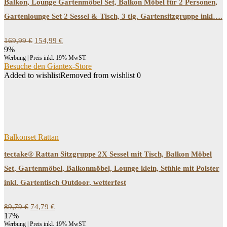
Balkon, Lounge Gartenmöbel Set, Balkon Möbel für 2 Personen,
Gartenlounge Set 2 Sessel & Tisch, 3 tlg. Gartensitzgruppe inkl….
Ursprünglicher
Aktueller
169,99
€
154,99
€
Preis
Preis
9%
war:
ist:
Werbung | Preis inkl. 19% MwST.
169,99 €
154,99 €.
Besuche den Giantex-Store
Added to wishlist
Removed from wishlist
0
Balkonset Rattan
tectake® Rattan Sitzgruppe 2X Sessel mit Tisch, Balkon Möbel
Set, Gartenmöbel, Balkonmöbel, Lounge klein, Stühle mit Polster
inkl. Gartentisch Outdoor, wetterfest
Ursprünglicher
Aktueller
89,79
€
74,79
€
Preis
Preis
17%
war:
ist:
Werbung | Preis inkl. 19% MwST.