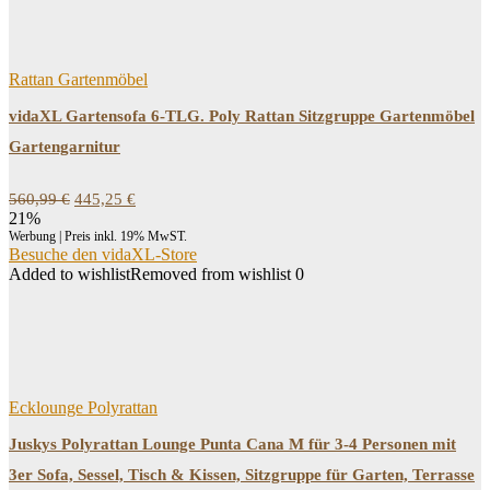
Rattan Gartenmöbel
vidaXL Gartensofa 6-TLG. Poly Rattan Sitzgruppe Gartenmöbel
Gartengarnitur
Ursprünglicher
Aktueller
560,99
€
445,25
€
Preis
Preis
21%
war:
ist:
Werbung | Preis inkl. 19% MwST.
560,99 €
445,25 €.
Besuche den vidaXL-Store
Added to wishlist
Removed from wishlist
0
Ecklounge Polyrattan
Juskys Polyrattan Lounge Punta Cana M für 3-4 Personen mit
3er Sofa, Sessel, Tisch & Kissen, Sitzgruppe für Garten, Terrasse