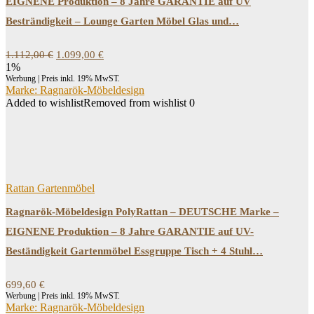
EIGNENE Produktion – 8 Jahre GARANTIE auf UV
Besträndigkeit – Lounge Garten Möbel Glas und…
Ursprünglicher
Aktueller
1.112,00
€
1.099,00
€
Preis
Preis
1%
war:
ist:
Werbung | Preis inkl. 19% MwST.
1.112,00 €
1.099,00 €.
Marke: Ragnarök-Möbeldesign
Added to wishlist
Removed from wishlist
0
Rattan Gartenmöbel
Ragnarök-Möbeldesign PolyRattan – DEUTSCHE Marke –
EIGNENE Produktion – 8 Jahre GARANTIE auf UV-
Beständigkeit Gartenmöbel Essgruppe Tisch + 4 Stuhl…
699,60
€
Werbung | Preis inkl. 19% MwST.
Marke: Ragnarök-Möbeldesign