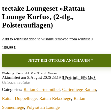
tectake Loungeset »Rattan
Lounge Korfu«, (2-tlg.,
Polsterauflagen)
Add to wishlist
Added to wishlist
Removed from wishlist
0
189,99
€
JETZT BEI OTTO.DE ANSCHAUEN *
Werbung | Preis inkl. MwST. zzgl. Versand
Aktualisiert am 6. August 2026 23:19
II Preis inkl. 19% MwSt.
Otto.de
tectake
,
Categories:
Rattan Gartenmöbel
,
Gartenliege Rattan
,
Rattan Doppelliege
,
Rattan Relaxliege
,
Rattan
Sonnenliege
,
Polyrattan Lounge