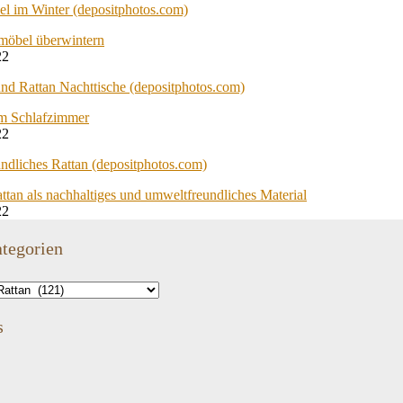
möbel überwintern
22
im Schlafzimmer
22
ttan als nachhaltiges und umweltfreundliches Material
22
tegorien
s