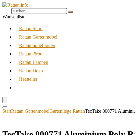
Wunschliste
Rattan Shop
Rattan Gartenmöbel
Rattanmöbel Innen
Rattankörbe
Rattan Lampen
Rattan Deko
Hersteller
Start
Rattan Gartenmöbel
Gartenliege Rattan
TecTake 800771 Aluminium
TecTake 800771 Aluminium Poly Rat