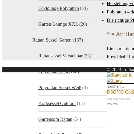
Herstellung v
Ecklounge Polyrattan
(33)
Polyrattan – d
Die richtige P
Garten Lounge XXL
(26)
* = Affilia
Rattan Sessel Garten
(137)
Links mit dem 
Rattansessel Verstellbar
(23)
Preis bleibt fü
© 2023 - ratta
Polyrattan Sessel
(60)
Polyrattan Sessel Weiß
(3)
DSGVO Cookie
Korbsessel Outdoor
(17)
Gartensofa Rattan
(54)