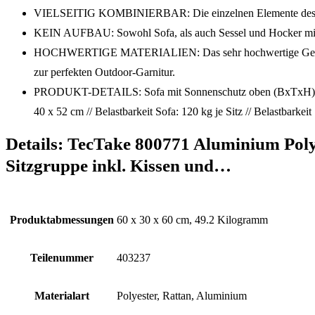
VIELSEITIG KOMBINIERBAR: Die einzelnen Elemente des groß
KEIN AUFBAU: Sowohl Sofa, als auch Sessel und Hocker mit de
HOCHWERTIGE MATERIALIEN: Das sehr hochwertige Geflecht au
zur perfekten Outdoor-Garnitur.
PRODUKT-DETAILS: Sofa mit Sonnenschutz oben (BxTxH): ca. 1
40 x 52 cm // Belastbarkeit Sofa: 120 kg je Sitz // Belastbarkeit
Details:
TecTake 800771 Aluminium Poly R
Sitzgruppe inkl. Kissen und…
Produktabmessungen
‎60 x 30 x 60 cm, 49.2 Kilogramm
Teilenummer
‎403237
Materialart
‎Polyester, Rattan, Aluminium