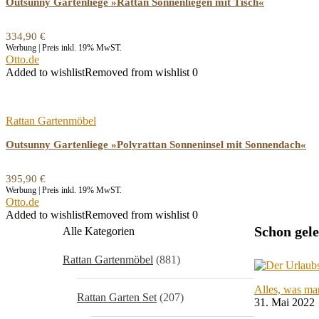
Outsunny Gartenliege »Rattan Sonnenliegen mit Tisch«
334,90
€
Werbung | Preis inkl. 19% MwST.
Otto.de
Added to wishlist
Removed from wishlist
0
Rattan Gartenmöbel
Outsunny Gartenliege »Polyrattan Sonneninsel mit Sonnendach«
395,90
€
Werbung | Preis inkl. 19% MwST.
Otto.de
Added to wishlist
Removed from wishlist
0
Schon gel
Alle Kategorien
Rattan Gartenmöbel
(881)
Alles, was ma
Rattan Garten Set
(207)
31. Mai 2022