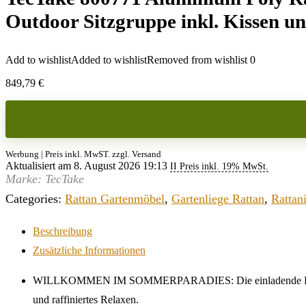
Outdoor Sitzgruppe inkl. Kissen 
Add to wishlist
Added to wishlist
Removed from wishlist
0
849,79
€
Werbung | Preis inkl. MwST. zzgl. Versand
Aktualisiert am 8. August 2026 19:13
II Preis inkl. 19% MwSt.
Marke: TecTake
Categories:
Rattan Gartenmöbel
,
Gartenliege Rattan
,
Rattan
Beschreibung
Zusätzliche Informationen
WILLKOMMEN IM SOMMERPARADIES: Die einladende Rattan-Lou
und raffiniertes Relaxen.