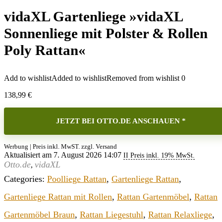
vidaXL Gartenliege »vidaXL
Sonnenliege mit Polster & Rollen
Poly Rattan«
Add to wishlist
Added to wishlist
Removed from wishlist
0
138,99
€
JETZT BEI OTTO.DE ANSCHAUEN *
Werbung | Preis inkl. MwST. zzgl. Versand
Aktualisiert am 7. August 2026 14:07
II Preis inkl. 19% MwSt.
Otto.de
vidaXL
,
Categories:
Poolliege Rattan
,
Gartenliege Rattan
,
Gartenliege Rattan mit Rollen
,
Rattan Gartenmöbel
,
Rattan
Gartenmöbel Braun
,
Rattan Liegestuhl
,
Rattan Relaxliege
,