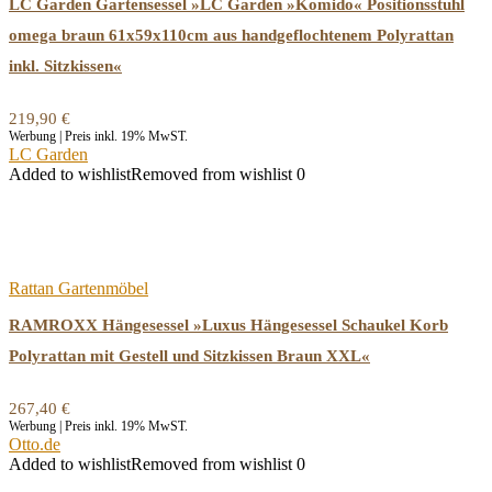
LC Garden Gartensessel »LC Garden »Komido« Positionsstuhl
omega braun 61x59x110cm aus handgeflochtenem Polyrattan
inkl. Sitzkissen«
219,90
€
Werbung | Preis inkl. 19% MwST.
LC Garden
Added to wishlist
Removed from wishlist
0
Rattan Gartenmöbel
RAMROXX Hängesessel »Luxus Hängesessel Schaukel Korb
Polyrattan mit Gestell und Sitzkissen Braun XXL«
267,40
€
Werbung | Preis inkl. 19% MwST.
Otto.de
Added to wishlist
Removed from wishlist
0