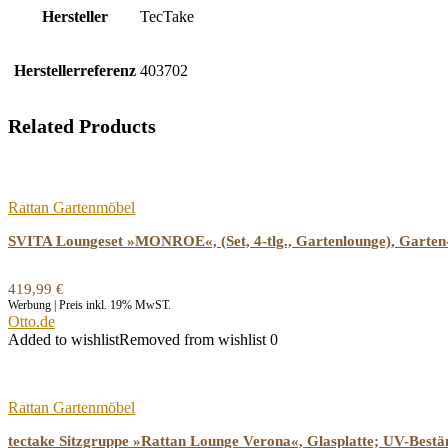
Hersteller
‎TecTake
Herstellerreferenz
‎403702
Related Products
Rattan Gartenmöbel
SVITA Loungeset »MONROE«, (Set, 4-tlg., Gartenlounge), Garten-
419,99
€
Werbung | Preis inkl. 19% MwST.
Otto.de
Added to wishlist
Removed from wishlist
0
Rattan Gartenmöbel
tectake Sitzgruppe »Rattan Lounge Verona«, Glasplatte; UV-Bestä