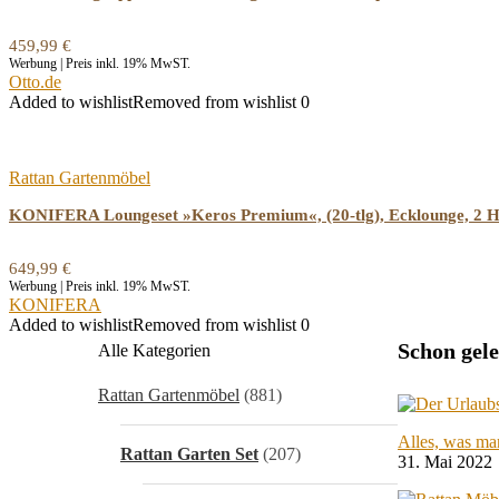
459,99
€
Werbung | Preis inkl. 19% MwST.
Otto.de
Added to wishlist
Removed from wishlist
0
Rattan Gartenmöbel
KONIFERA Loungeset »Keros Premium«, (20-tlg), Ecklounge, 2 Hoc
649,99
€
Werbung | Preis inkl. 19% MwST.
KONIFERA
Added to wishlist
Removed from wishlist
0
Schon gel
Alle Kategorien
Rattan Gartenmöbel
(881)
Alles, was ma
Rattan Garten Set
(207)
31. Mai 2022