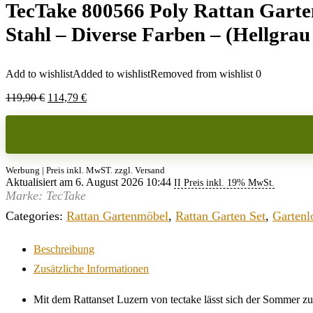
TecTake 800566 Poly Rattan Gartens
Stahl – Diverse Farben – (Hellgrau
Add to wishlist
Added to wishlist
Removed from wishlist
0
Ursprünglicher
Aktueller
119,90
€
114,79
€
Preis
Preis
war:
ist:
119,90 €
114,79 €.
Werbung | Preis inkl. MwST. zzgl. Versand
Aktualisiert am 6. August 2026 10:44
II Preis inkl. 19% MwSt.
Marke: TecTake
Categories:
Rattan Gartenmöbel
,
Rattan Garten Set
,
Gartenl
Beschreibung
Zusätzliche Informationen
Mit dem Rattanset Luzern von tectake lässt sich der Sommer z