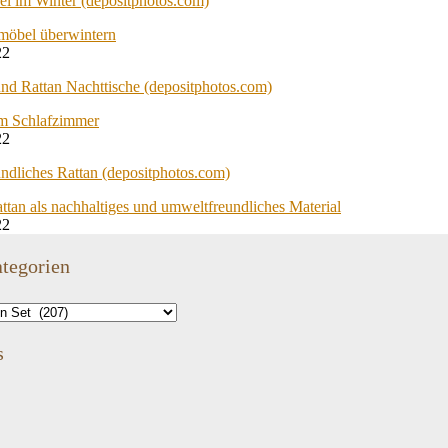
möbel überwintern
22
im Schlafzimmer
22
ttan als nachhaltiges und umweltfreundliches Material
22
tegorien
s