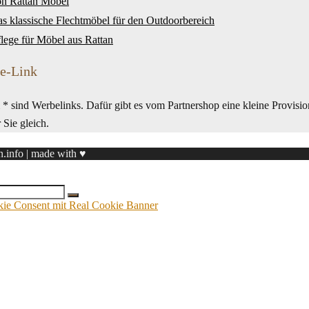
on Rattan Möbel
as klassische Flechtmöbel für den Outdoorbereich
flege für Möbel aus Rattan
te-Link
* sind Werbelinks. Dafür gibt es vom Partnershop eine kleine Provisio
r Sie gleich.
n.info | made with ♥
 Consent mit Real Cookie Banner