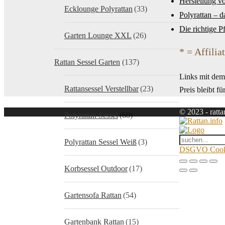
Herstellung v
Ecklounge Polyrattan
(33)
Polyrattan – d
Die richtige P
Garten Lounge XXL
(26)
* = Affilia
Rattan Sessel Garten
(137)
Links mit dem 
Rattansessel Verstellbar
(23)
Preis bleibt fü
© 2023 - ratta
Polyrattan Sessel
(60)
Polyrattan Sessel Weiß
(3)
DSGVO Cookie
Korbsessel Outdoor
(17)
Gartensofa Rattan
(54)
Gartenbank Rattan
(15)