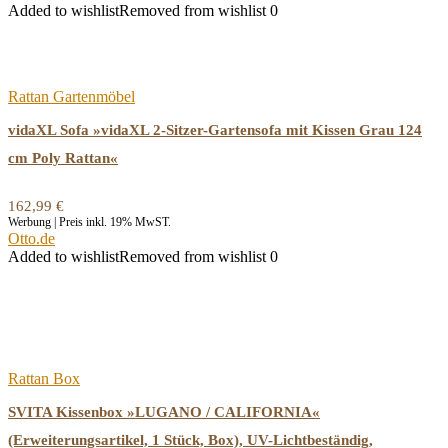
Added to wishlist
Removed from wishlist
0
Rattan Gartenmöbel
vidaXL Sofa »vidaXL 2-Sitzer-Gartensofa mit Kissen Grau 124
cm Poly Rattan«
162,99
€
Werbung | Preis inkl. 19% MwST.
Otto.de
Added to wishlist
Removed from wishlist
0
Rattan Box
SVITA Kissenbox »LUGANO / CALIFORNIA«
(Erweiterungsartikel, 1 Stück, Box), UV-Lichtbeständig,