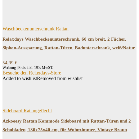
Produkt-Kategorien
Produkt-Kategorien
Waschbeckenunterschrank Rattan
Relaxdays Waschbeckenunterschrank, 60 cm breit, 2 Fächer,
Filtern
Siphon-Aussparung, Rattan-Türen, Badunterschrank, weiß/Natur
54,99
€
Werbung | Preis inkl. 19% MwST.
Besuche den Relaxdays-Store
Added to wishlist
Removed from wishlist
1
Sideboard Rattangeflecht
Azkoeesy Rattan Kommode Sideboard mit Rattan-Türen und 2
Schubladen, 130x75x40 cm, für Wohnzimmer, Vintage Braun