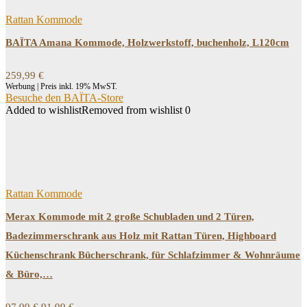
Rattan Kommode
BAÏTA Amana Kommode, Holzwerkstoff, buchenholz, L120cm
259,99
€
Werbung | Preis inkl. 19% MwST.
Besuche den BAÏTA-Store
Added to wishlist
Removed from wishlist
0
Rattan Kommode
Merax Kommode mit 2 große Schubladen und 2 Türen,
Badezimmerschrank aus Holz mit Rattan Türen, Highboard
Küchenschrank Bücherschrank, für Schlafzimmer & Wohnräume
& Büro,…
Ursprünglicher
Aktueller