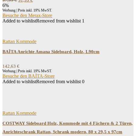
97,99
€
91,99
€
Preis
Preis
6%
war:
ist:
Werbung | Preis inkl. 19% MwST.
97,99 €
91,99 €.
Besuche den Merax-Store
Added to wishlist
Removed from wishlist
1
Rattan Kommode
BAÏTA Anrichte Amana Sideboard, Holz, L90cm
142,63
€
Werbung | Preis inkl. 19% MwST.
Besuche den BAÏTA-Store
Added to wishlist
Removed from wishlist
0
Rattan Kommode
COSTWAY Sideboard Holz, Kommode mit 4 Fächern & 2 Türen,
Anrichteschrank Rattan, Schrank modern, 80 x 29,5 x 97cm