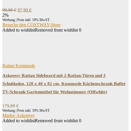
Ursprünglicher
Aktueller
99,98
€
97,99
€
Preis
Preis
2%
war:
ist:
Werbung | Preis inkl. 19% MwST.
99,98 €
97,99 €.
Besuche den COSTWAY-Store
Added to wishlist
Removed from wishlist
0
Rattan Kommode
Azkoeesy Rattan Sideboard mit 2 Rattan-Türen und 3
Schubladen, 120 x 40 x 82 cm, Kommode Küchenschrank Buffet
TV-Schrank Gartenmöbel für Wohnzimmer (Offwhite)
179,89
€
Werbung | Preis inkl. 19% MwST.
Marke: Azkoeesy
Added to wishlist
Removed from wishlist
0