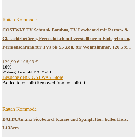
Rattan Kommode
COSTWAY TV Schrank Bambus, TV Lowboard mit Rattan- &
Glasschiebetüren, Fernsehtisch mit verstellbarem Einlegeboden,
Fernsehschrank für TVs bis 55 Zoll, für Wohnzimmer, 120,5 x…
Ursprünglicher
Aktueller
129,99
€
106,99
€
Preis
Preis
18%
war:
ist:
Werbung | Preis inkl. 19% MwST.
129,99 €
106,99 €.
Besuche den COSTWAY-Store
Added to wishlist
Removed from wishlist
0
Rattan Kommode
BAÏTA Amana Sideboard, Kanne und Spanplatten, helles Holz,
L133cm