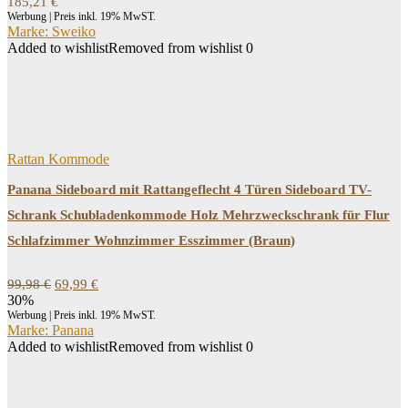
185,21
€
Werbung | Preis inkl. 19% MwST.
Marke: Sweiko
Added to wishlist
Removed from wishlist
0
Rattan Kommode
Panana Sideboard mit Rattangeflecht 4 Türen Sideboard TV-
Schrank Schubladenkommode Holz Mehrzweckschrank für Flur
Schlafzimmer Wohnzimmer Esszimmer (Braun)
Ursprünglicher
Aktueller
99,98
€
69,99
€
Preis
Preis
30%
war:
ist:
Werbung | Preis inkl. 19% MwST.
99,98 €
69,99 €.
Marke: Panana
Added to wishlist
Removed from wishlist
0