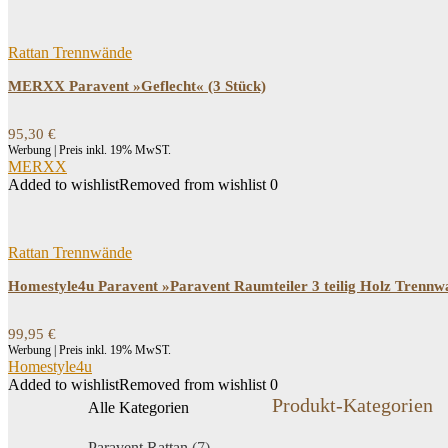
Rattan Trennwände
MERXX Paravent »Geflecht« (3 Stück)
95,30
€
Werbung | Preis inkl. 19% MwST.
MERXX
Added to wishlist
Removed from wishlist
0
Rattan Trennwände
Homestyle4u Paravent »Paravent Raumteiler 3 teilig Holz Trennw
99,95
€
Werbung | Preis inkl. 19% MwST.
Homestyle4u
Added to wishlist
Removed from wishlist
0
Produkt-Kategorien
Alle Kategorien
Paravent Rattan
(7)