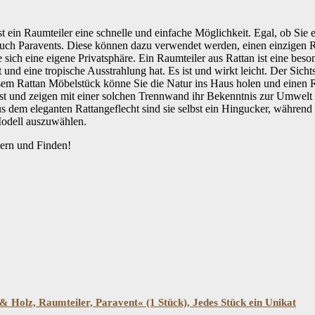
 ein Raumteiler eine schnelle und einfache Möglichkeit. Egal, ob Sie
 auch Paravents. Diese können dazu verwendet werden, einen einzigen 
 sich eine eigene Privatsphäre. Ein Raumteiler aus Rattan ist eine bes
 und eine tropische Ausstrahlung hat. Es ist und wirkt leicht. Der Sic
iesem Rattan Möbelstück könne Sie die Natur ins Haus holen und einen
ist und zeigen mit einer solchen Trennwand ihr Bekenntnis zur Umwelt u
dem eleganten Rattangeflecht sind sie selbst ein Hingucker, während 
Modell auszuwählen.
bern und Finden!
Filtern
 Holz, Raumteiler, Paravent« (1 Stück), Jedes Stück ein Unikat