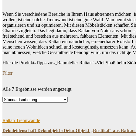
Wenn Sie verschiedene Bereiche in Ihrem Haus abtrennen möchten, ist
wollen, ist eine solche Trennwand ist eine gute Wahl. Man nennt sie
organisieren und zu optimieren. Mit diesen Möbelstücken schaffen Sie
Charme zugleich. Das liegt daran, dass Rattan von Natur aus schön ist
frei stehend und bestehen aus mehreren, faltbaren Elementen. Mit d
Menschen wissen, dass Rattan ein natürlicher, erneuerbarer Rohstoff 
seine neuen Wohnideen schnell und kostengünstig umsetzen kann. Aus 
man abmessen, welche Gesamtbreite benötigt wird, um das richtige 
Hier die Produkt-Tipps zu:-„Raumteiler Rattan“ -Viel Spaß beim Stö
Filter
Alle 7 Ergebnisse werden angezeigt
Dein Budget
Price filter
Rattan Trennwände
Dekoleidenschaft Dekoobjekt »Deko-Objekt „Rustikal“ aus Rattan &