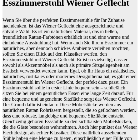
Esszimmerstuhl Wiener Geflecht
Wenn Sie über die perfekten Esszimmerstühle für Ihr Zuhause
nachdenken, ist das Wiener Geflecht eine ausgezeichnete und
stilvolle Wahl. Es ist ein natürliches Material, das in hellen,
freundlichen Rattan-Farbtönen erhältlich ist und eine warme und
einladende Ausstrahlung hat. Wenn auch Sie Ihrem Esszimmer ein
natürliches, aber dennoch schickes Ambiente verleihen möchten,
sollten Sie einen Blick auf den Klassiker werfen, den
Esszimmerstuhl mit Wiener Geflecht. Er ist so vielseitig, dass er
sowohl als Akzentmöbel als auch als primäre Sitzgelegenheit am
Esstisch verwendet werden kann. Egal, ob Ihr Haus ein asiatisches,
natürliches, rustikales oder modernes Designthema hat, es gibt einen
Esszimmerstuhl im Wiener Geflecht, der perfekt dazu passt. Ein
Esszimmerstuhl sollte in erster Linie bequem sein – schließlich
sitzen Sie bei einem gemütlichen Essen eine lange Zeit darauf. Für
eine bequeme und angenehme Sitzfläche sorgt das Wiener Geflecht.
Der Grund dafür ist einfach: Diese Möbelstücke werden aus
natürlichen Rattan Rohrfasern hergestellt, die so geflochten werden,
dass eine robuste, langlebige und bequeme Sitzfläche entsteht.
Gleichzeitig gehören Essstühle zu den sichtbarsten Möbelstücken,
die die Gäste besonders wahrnehmen. Auch hier punktet das Wiener
Flechtdesign, als echter Klassiker. Diese natürlich aussehenden
Stühle haben eine Menge zu bieten, einschließlich einer Fülle von