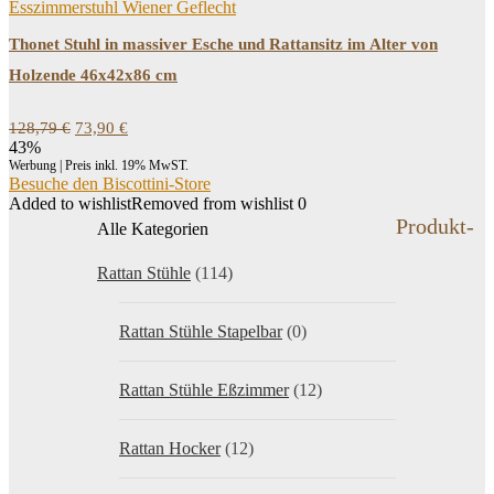
Esszimmerstuhl Wiener Geflecht
Thonet Stuhl in massiver Esche und Rattansitz im Alter von
Holzende 46x42x86 cm
Ursprünglicher
Aktueller
128,79
€
73,90
€
Preis
Preis
43%
war:
ist:
Werbung | Preis inkl. 19% MwST.
128,79 €
73,90 €.
Besuche den Biscottini-Store
Added to wishlist
Removed from wishlist
0
Produkt-
Alle Kategorien
Rattan Stühle
(114)
Rattan Stühle Stapelbar
(0)
Rattan Stühle Eßzimmer
(12)
Rattan Hocker
(12)