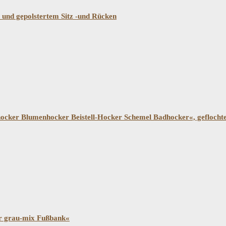
und gepolstertem Sitz -und Rücken
cker Blumenhocker Beistell-Hocker Schemel Badhocker«, geflocht
r grau-mix Fußbank«