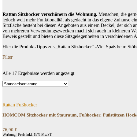
Rattan Sitzhocker verschönern die Wohnung.
Menschen, die gerne
jedoch weit mehr Funktionalität als gedacht in das eigene Zuhause e
Sitzfläche besteht bei diesen Angeboten aus einem Deckel, der sich a
von mehreren Verwendungszwecken macht sich auch in kleineren Wohnu
Beweis gestellt und bieten diese Sitzgelegenheiten in verschiedenen 
Hier die Produkt-Tipps zu:-„Rattan Sitzhocker“ -Viel Spaß beim Stö
Filter
Alle 17 Ergebnisse werden angezeigt
Dein Budget
Price filter
Rattan Fußhocker
HOMCOM Sitzhocker mit Stauraum, Fußhocker, Fußstützen Hocker
76,90
€
Werbung | Preis inkl. 19% MwST.