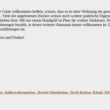
 Gäste willkommen heißen, wissen, dass es in einer Wohnung nie genu
in. Viele der angebotenen Hocker weisen noch weitere praktische Eigen
nheben lässt. Mit nur einem Handgriff ist Platz für weitere Sitzkissen
ngen bezahlt, in denen weiterer Stauraum immer willkommen ist. Die H
Ausführungen an.
bern und Finden!
Filtern
, Aufbewahrungsbox, Deckel Abnehmbar, Stroh Rattan, Khaki, Ø4