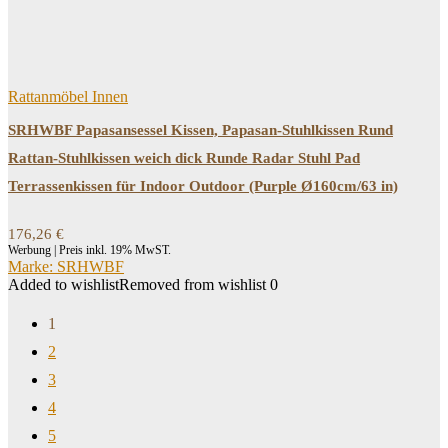
Rattanmöbel Innen
SRHWBF Papasansessel Kissen, Papasan-Stuhlkissen Rund
Rattan-Stuhlkissen weich dick Runde Radar Stuhl Pad
Terrassenkissen für Indoor Outdoor (Purple Ø160cm/63 in)
176,26
€
Werbung | Preis inkl. 19% MwST.
Marke: SRHWBF
Added to wishlist
Removed from wishlist
0
1
2
3
4
5