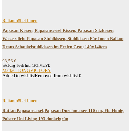
Rattanmöbel Innen
Papasan-Kissen, Papasansessel Kissen, Papasan-Sitzkissen,
Wasserdicht Papasan Stuhlkissen, Stuhlkissen Für Innen Balkon
Draus Schaukelstuhlkissen im Freien,Grau,140x140cm
93,56
€
Werbung | Preis inkl. 19% MwST.
Marke: TONGVICTORY
Added to wishlist
Removed from wishlist
0
Rattanmöbel Innen
Rattan Papasansessel,Papasan Durchmesser 110 cm, Fb. Honig,
Polster Uni Living 193 dunkelgrün