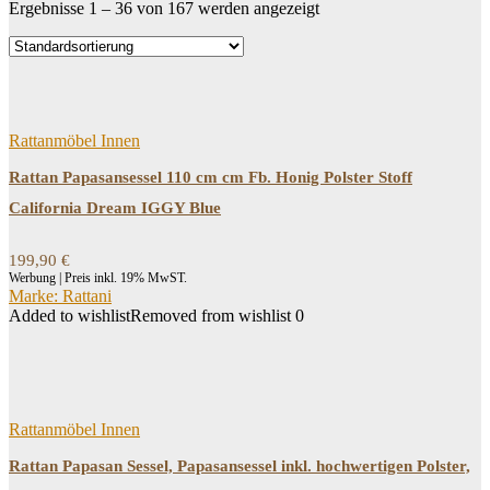
Ergebnisse 1 – 36 von 167 werden angezeigt
Dein Budget
Price filter
Produkt-Kategorien
Produkt-Kategorien
Rattanmöbel Innen
Rattan Papasansessel 110 cm cm Fb. Honig Polster Stoff
Filtern
California Dream IGGY Blue
199,90
€
Werbung | Preis inkl. 19% MwST.
Marke: Rattani
Added to wishlist
Removed from wishlist
0
Rattanmöbel Innen
Rattan Papasan Sessel, Papasansessel inkl. hochwertigen Polster,