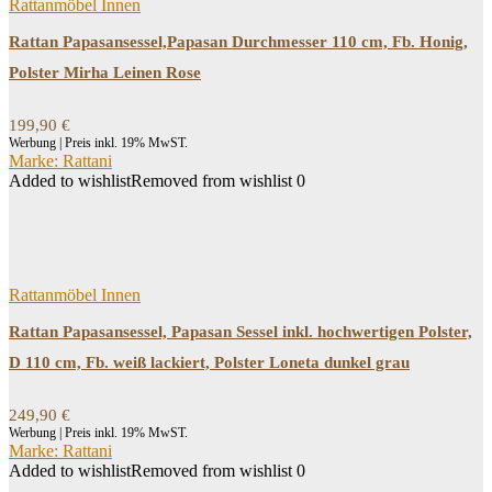
Rattanmöbel Innen
Rattan Papasansessel,Papasan Durchmesser 110 cm, Fb. Honig,
Polster Mirha Leinen Rose
199,90
€
Werbung | Preis inkl. 19% MwST.
Marke: Rattani
Added to wishlist
Removed from wishlist
0
Rattanmöbel Innen
Rattan Papasansessel, Papasan Sessel inkl. hochwertigen Polster,
D 110 cm, Fb. weiß lackiert, Polster Loneta dunkel grau
249,90
€
Werbung | Preis inkl. 19% MwST.
Marke: Rattani
Added to wishlist
Removed from wishlist
0