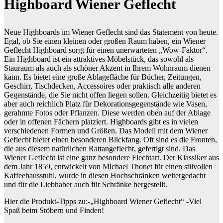
Highboard Wiener Geflecht
Neue Highboards im Wiener Geflecht sind das Statement von heute.
Egal, ob Sie einen kleinen oder großen Raum haben, ein Wiener
Geflecht Highboard sorgt für einen unerwarteten „Wow-Faktor“.
Ein Highboard ist ein attraktives Möbelstück, das sowohl als
Stauraum als auch als schöner Akzent in Ihrem Wohnraum dienen
kann. Es bietet eine große Ablagefläche für Bücher, Zeitungen,
Geschirr, Tischdecken, Accessoires oder praktisch alle anderen
Gegenstände, die Sie nicht offen liegen sollen. Gleichzeitig bietet es
aber auch reichlich Platz für Dekorationsgegenstände wie Vasen,
gerahmte Fotos oder Pflanzen. Diese werden oben auf der Ablage
oder in offenen Fächern platziert. Highboards gibt es in vielen
verschiedenen Formen und Größen. Das Modell mit dem Wiener
Geflecht bietet einen besonderen Blickfang. Oft sind es die Fronten,
die aus diesem natürlichen Rattangeflecht, gefertigt sind. Das
Wiener Geflecht ist eine ganz besondere Flechtart. Der Klassiker aus
dem Jahr 1859, entwickelt von Michael Thonet für einen stilvollen
Kaffeehausstuhl, wurde in diesen Hochschränken weitergedacht
und für die Liebhaber auch für Schränke hergestellt.
Hier die Produkt-Tipps zu:-„Highboard Wiener Geflecht“ -Viel
Spaß beim Stöbern und Finden!