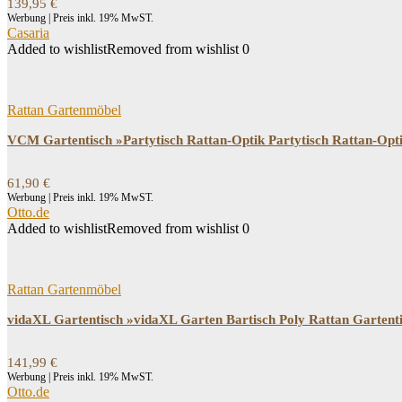
139,95
€
Werbung | Preis inkl. 19% MwST.
Casaria
Added to wishlist
Removed from wishlist
0
Rattan Gartenmöbel
VCM Gartentisch »Partytisch Rattan-Optik Partytisch Rattan-Opt
61,90
€
Werbung | Preis inkl. 19% MwST.
Otto.de
Added to wishlist
Removed from wishlist
0
Rattan Gartenmöbel
vidaXL Gartentisch »vidaXL Garten Bartisch Poly Rattan Gartent
141,99
€
Werbung | Preis inkl. 19% MwST.
Otto.de