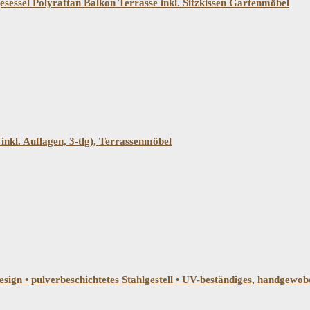
sessel Polyrattan Balkon Terrasse inkl. Sitzkissen Gartenmöbel
inkl. Auflagen, 3-tlg), Terrassenmöbel
esign • pulverbeschichtetes Stahlgestell • UV-beständiges, handgew