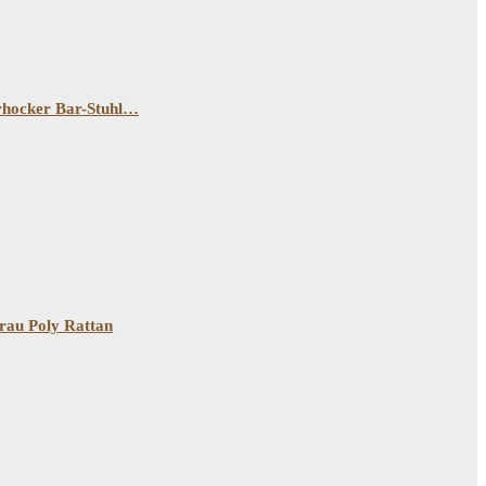
arhocker Bar-Stuhl…
rau Poly Rattan