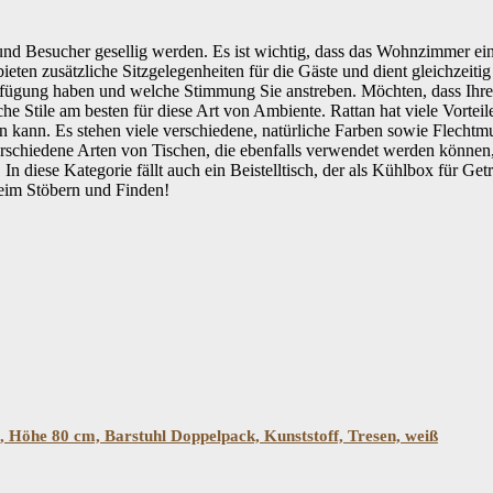
d Besucher gesellig werden. Es ist wichtig, dass das Wohnzimmer eine
en zusätzliche Sitzgelegenheiten für die Gäste und dient gleichzeiti
erfügung haben und welche Stimmung Sie anstreben. Möchten, dass Ihr
e Stile am besten für diese Art von Ambiente. Rattan hat viele Vorteile
n kann. Es stehen viele verschiedene, natürliche Farben sowie Flechtm
rschiedene Arten von Tischen, die ebenfalls verwendet werden können, 
. In diese Kategorie fällt auch ein Beistelltisch, der als Kühlbox für 
beim Stöbern und Finden!
 Höhe 80 cm, Barstuhl Doppelpack, Kunststoff, Tresen, weiß
Filtern