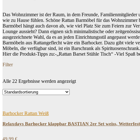
Das Wohnzimmer ist der Raum, in dem Freunde, Familienmitglieder un
wie zu Hause fühlen. Schöne Rattan Barmöbel für das Wohnzimmer biet
Barmöbel hängt auch davon ab, wie viel Platz Sie zum Feiern zur V
Lounge aussieht? Dann eignen sich minimalistische oder zeitgenössisch
ausgezeichnete Wahl, da es an jeden Einrichtungsstil angepasst werde
Barmöbeln aus Rattangeflecht wäre ein Barhocker. Dazu gibt viele ve
Möbeln, die verfügbar sind, ist ein Barschrank als Spirituosenschrank
Hier die Produkt-Tipps zu:-„Rattan Barset Stühle Tisch“ -Viel Spaß 
Filter
Alle 22 Ergebnisse werden angezeigt
Dein Budget
Price filter
Produkt-Kategorien
Barhocker Rattan Weiß
Produkt-Kategorien
Relaxdays Barhocker klappbar BASTIAN 2er Set weiss, Wetterfest,
49,99
€