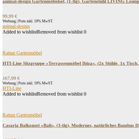
animal-design Gartenmöbelset, (1-tlg), Gartenstuhl LIVING Lounge
99,99
€
Werbung | Preis inkl. 19% MwST.
animal-design
Added to wishlist
Removed from wishlist
0
Rattan Gartenmöbel
HTI-Line Sitzgruppe »Terrassenmöbel Ibiza«, (2x Stühle, 1x Tisch, 
167,99
€
Werbung | Preis inkl. 19% MwST.
HTI-Line
Added to wishlist
Removed from wishlist
0
Rattan Gartenmöbel
Casaria Balkonset »Bali«, (3-tlg), Modernes, natürliches Bambus D