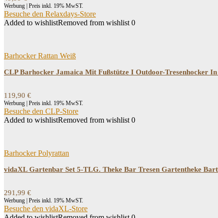
Werbung | Preis inkl. 19% MwST.
Besuche den Relaxdays-Store
Added to wishlist
Removed from wishlist
0
Barhocker Rattan Weiß
CLP Barhocker Jamaica Mit Fußstütze I Outdoor-Tresenhocker In R
119,90
€
Werbung | Preis inkl. 19% MwST.
Besuche den CLP-Store
Added to wishlist
Removed from wishlist
0
Barhocker Polyrattan
vidaXL Gartenbar Set 5-TLG. Theke Bar Tresen Gartentheke Barti
291,99
€
Werbung | Preis inkl. 19% MwST.
Besuche den vidaXL-Store
Added to wishlist
Removed from wishlist
0