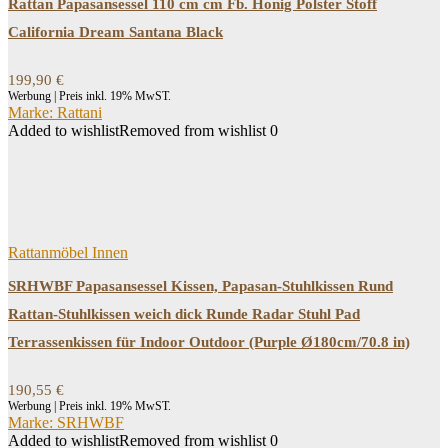
Rattan Papasansessel 110 cm cm Fb. Honig Polster Stoff
California Dream Santana Black
199,90
€
Werbung | Preis inkl. 19% MwST.
Marke: Rattani
Added to wishlist
Removed from wishlist
0
Rattanmöbel Innen
SRHWBF Papasansessel Kissen, Papasan-Stuhlkissen Rund
Rattan-Stuhlkissen weich dick Runde Radar Stuhl Pad
Terrassenkissen für Indoor Outdoor (Purple Ø180cm/70.8 in)
190,55
€
Werbung | Preis inkl. 19% MwST.
Marke: SRHWBF
Added to wishlist
Removed from wishlist
0