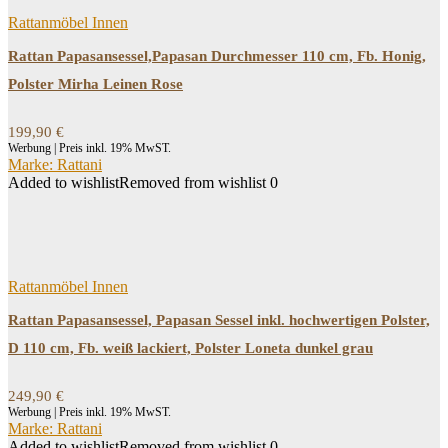
Rattanmöbel Innen
Rattan Papasansessel,Papasan Durchmesser 110 cm, Fb. Honig,
Polster Mirha Leinen Rose
199,90
€
Werbung | Preis inkl. 19% MwST.
Marke: Rattani
Added to wishlist
Removed from wishlist
0
Rattanmöbel Innen
Rattan Papasansessel, Papasan Sessel inkl. hochwertigen Polster,
D 110 cm, Fb. weiß lackiert, Polster Loneta dunkel grau
249,90
€
Werbung | Preis inkl. 19% MwST.
Marke: Rattani
Added to wishlist
Removed from wishlist
0