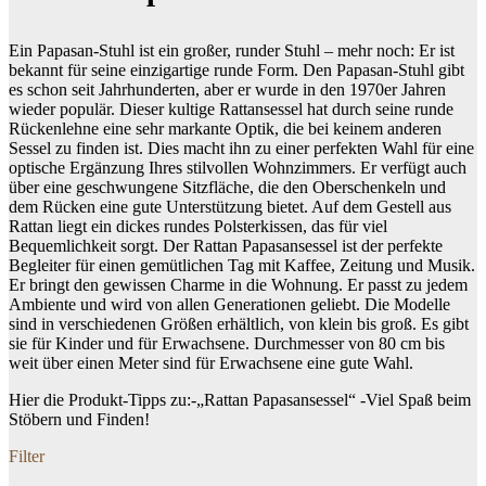
Ein Papasan-Stuhl ist ein großer, runder Stuhl – mehr noch: Er ist
bekannt für seine einzigartige runde Form. Den Papasan-Stuhl gibt
es schon seit Jahrhunderten, aber er wurde in den 1970er Jahren
wieder populär. Dieser kultige Rattansessel hat durch seine runde
Rückenlehne eine sehr markante Optik, die bei keinem anderen
Sessel zu finden ist. Dies macht ihn zu einer perfekten Wahl für eine
optische Ergänzung Ihres stilvollen Wohnzimmers. Er verfügt auch
über eine geschwungene Sitzfläche, die den Oberschenkeln und
dem Rücken eine gute Unterstützung bietet. Auf dem Gestell aus
Rattan liegt ein dickes rundes Polsterkissen, das für viel
Bequemlichkeit sorgt. Der Rattan Papasansessel ist der perfekte
Begleiter für einen gemütlichen Tag mit Kaffee, Zeitung und Musik.
Er bringt den gewissen Charme in die Wohnung. Er passt zu jedem
Ambiente und wird von allen Generationen geliebt. Die Modelle
sind in verschiedenen Größen erhältlich, von klein bis groß. Es gibt
sie für Kinder und für Erwachsene. Durchmesser von 80 cm bis
weit über einen Meter sind für Erwachsene eine gute Wahl.
Hier die Produkt-Tipps zu:-„Rattan Papasansessel“ -Viel Spaß beim
Stöbern und Finden!
Filter