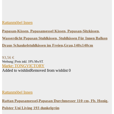
Rattanmöbel Innen
Papasan-Kissen, Papasansessel Kissen, Papasan-Sitzkissen,
Wasserdicht Papasan Stuhlkissen, Stuhlkissen Für Innen Balkon
Draus Schaukelstuhlkissen im Freien,Grau,140x140cm
93,56
€
Werbung | Preis inkl. 19% MwST.
Marke: TONGVICTORY
Added to wishlist
Removed from wishlist
0
Rattanmöbel Innen
Rattan Papasansessel,Papasan Durchmesser 110 cm, Fb. Honig,
Polster Uni Living 193 dunkelgrün