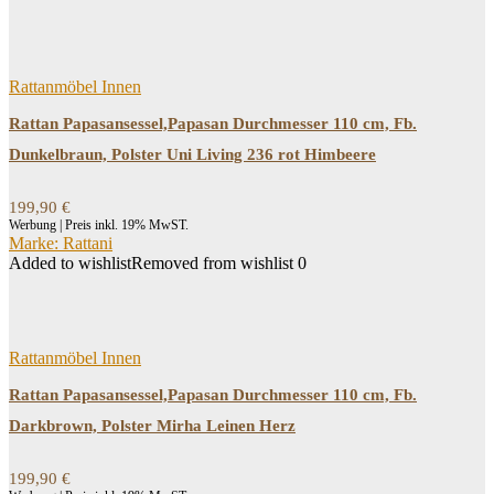
Rattanmöbel Innen
Rattan Papasansessel,Papasan Durchmesser 110 cm, Fb.
Dunkelbraun, Polster Uni Living 236 rot Himbeere
199,90
€
Werbung | Preis inkl. 19% MwST.
Marke: Rattani
Added to wishlist
Removed from wishlist
0
Rattanmöbel Innen
Rattan Papasansessel,Papasan Durchmesser 110 cm, Fb.
Darkbrown, Polster Mirha Leinen Herz
199,90
€