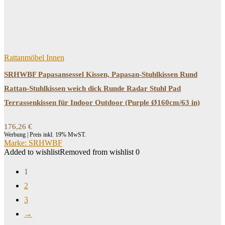
Rattanmöbel Innen
SRHWBF Papasansessel Kissen, Papasan-Stuhlkissen Rund
Rattan-Stuhlkissen weich dick Runde Radar Stuhl Pad
Terrassenkissen für Indoor Outdoor (Purple Ø160cm/63 in)
176,26
€
Werbung | Preis inkl. 19% MwST.
Marke: SRHWBF
Added to wishlist
Removed from wishlist
0
1
2
3
→