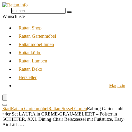
Wunschliste
Rattan Shop
Rattan Gartenmöbel
Rattanmöbel Innen
Rattankörbe
Rattan Lampen
Rattan Deko
Hersteller
Magazin
Start
Rattan Gartenmöbel
Rattan Sessel Garten
Raburg Gartenstuhl
»4er Set LAURA in CREME-GRAU-MELIERT – Polster in
SCHIEFER, XXL Dining-Chair Relaxsessel mit Fußstütze, Easy-
Air-Lift -…