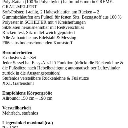
Poly-Rattan (100 % Polyethylen) halbrund 6 mm in CREME-
GRAU-MELIERT
Soft-Polster, 1-teilig, 2 Halteschlaufen am Rücken – 2
Gummischlaufen am Fußteil für festen Sitz, Bezugstoff aus 100 %
Polyester in SCHIEFER mit 4 Kreisheftungen
Sitzkissen herausnehmbar mit Reißverschluss
Rücken fest, Sitz mittel-weich gepolstert
Alle Anbauteile aus Edelstahl & Messing
Füße aus bodenschonenden Kunststoff
Besonderheiten
Exklusives 4er-Set
Jeder Sessel hat Easy-Air-Lift Funktion (drückt die Rückenlehne &
die Fußstütze nach Hebelbetätigung automatisch per Luftzylinder
zurück in die Ausgangsposition)
Stufenlos verstellbare Rückenlehne & Fußstütze
XXL Gartenstuhl
Empfohlene Körpergröße
Allround: 150 cm – 190 cm
Verstellbarkeit
Mehrfach, stufenlos
Liegewinkel maximal (ca.)
Bis 130°