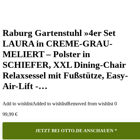
Raburg Gartenstuhl »4er Set
LAURA in CREME-GRAU-
MELIERT – Polster in
SCHIEFER, XXL Dining-Chair
Relaxsessel mit Fußstütze, Easy-
Air-Lift -…
Add to wishlist
Added to wishlist
Removed from wishlist
0
99,99
€
JETZT BEI OTTO.DE ANSCHAUEN *