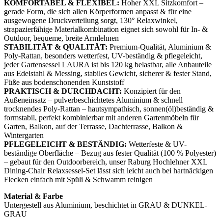
KOMFORTABEL & FLEXIBEL:
Hoher XXL Sitzkomfort –
gerade Form, die sich allen Körperformen anpasst & für eine
ausgewogene Druckverteilung sorgt, 130° Relaxwinkel,
strapazierfähige Materialkombination eignet sich sowohl für In- &
Outdoor, bequeme, breite Armlehnen
STABILITÄT & QUALITÄT:
Premium-Qualität, Aluminium &
Poly-Rattan, besonders wetterfest, UV-beständig & pflegeleicht,
jeder Gartensessel LAURA ist bis 120 kg belastbar, alle Anbauteile
aus Edelstahl & Messing, stabiles Gewicht, sicherer & fester Stand,
Füße aus bodenschonenden Kunststoff
PRAKTISCH & DURCHDACHT:
Konzipiert für den
Außeneinsatz – pulverbeschichtetes Aluminium & schnell
trocknendes Poly-Rattan – hautsympathisch, sonnen(öl)beständig &
formstabil, perfekt kombinierbar mit anderen Gartenmöbeln für
Garten, Balkon, auf der Terrasse, Dachterrasse, Balkon &
Wintergarten
PFLEGELEICHT & BESTÄNDIG:
Wetterfeste & UV-
beständige Oberfläche – Bezug aus fester Qualität (100 % Polyester)
– gebaut für den Outdoorbereich, unser Raburg Hochlehner XXL
Dining-Chair Relaxsessel-Set lässt sich leicht auch bei hartnäckigen
Flecken einfach mit Spüli & Schwamm reinigen
Material & Farbe
Untergestell aus Aluminium, beschichtet in GRAU & DUNKEL-
GRAU