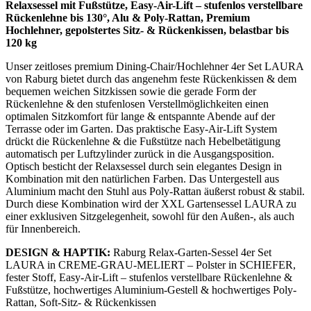
Relaxsessel mit Fußstütze, Easy-Air-Lift – stufenlos verstellbare
Rückenlehne bis 130°, Alu & Poly-Rattan, Premium
Hochlehner, gepolstertes Sitz- & Rückenkissen, belastbar bis
120 kg
Unser zeitloses premium Dining-Chair/Hochlehner 4er Set LAURA
von Raburg bietet durch das angenehm feste Rückenkissen & dem
bequemen weichen Sitzkissen sowie die gerade Form der
Rückenlehne & den stufenlosen Verstellmöglichkeiten einen
optimalen Sitzkomfort für lange & entspannte Abende auf der
Terrasse oder im Garten. Das praktische Easy-Air-Lift System
drückt die Rückenlehne & die Fußstütze nach Hebelbetätigung
automatisch per Luftzylinder zurück in die Ausgangsposition.
Optisch besticht der Relaxsessel durch sein elegantes Design in
Kombination mit den natürlichen Farben. Das Untergestell aus
Aluminium macht den Stuhl aus Poly-Rattan äußerst robust & stabil.
Durch diese Kombination wird der XXL Gartensessel LAURA zu
einer exklusiven Sitzgelegenheit, sowohl für den Außen-, als auch
für Innenbereich.
DESIGN & HAPTIK:
Raburg Relax-Garten-Sessel 4er Set
LAURA in CREME-GRAU-MELIERT – Polster in SCHIEFER,
fester Stoff, Easy-Air-Lift – stufenlos verstellbare Rückenlehne &
Fußstütze, hochwertiges Aluminium-Gestell & hochwertiges Poly-
Rattan, Soft-Sitz- & Rückenkissen