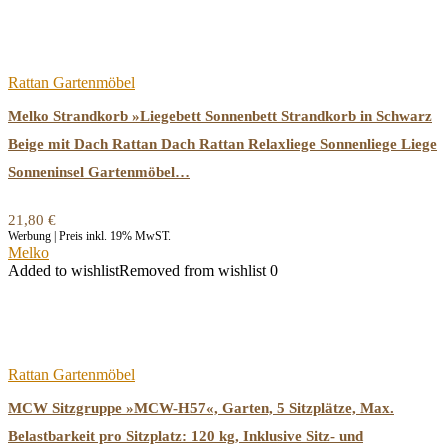
Rattan Gartenmöbel
Melko Strandkorb »Liegebett Sonnenbett Strandkorb in Schwarz
Beige mit Dach Rattan Dach Rattan Relaxliege Sonnenliege Liege
Sonneninsel Gartenmöbel…
21,80
€
Werbung | Preis inkl. 19% MwST.
Melko
Added to wishlist
Removed from wishlist
0
Rattan Gartenmöbel
MCW Sitzgruppe »MCW-H57«, Garten, 5 Sitzplätze, Max.
Belastbarkeit pro Sitzplatz: 120 kg, Inklusive Sitz- und