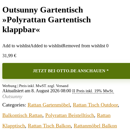
Outsunny Gartentisch
»Polyrattan Gartentisch
klappbar«
Add to wishlist
Added to wishlist
Removed from wishlist
0
31,99
€
JETZT BEI OTTO.DE ANSCHAUEN *
Werbung | Preis inkl. MwST. zzgl. Versand
Aktualisiert am 8. August 2026 08:00
II Preis inkl. 19% MwSt.
Outsunny
Categories:
Rattan Gartenmöbel
,
Rattan Tisch Outdoor
,
Balkontisch Rattan
,
Polyrattan Beistelltisch
,
Rattan
Klapptisch
,
Rattan Tisch Balkon
,
Rattanmöbel Balkon