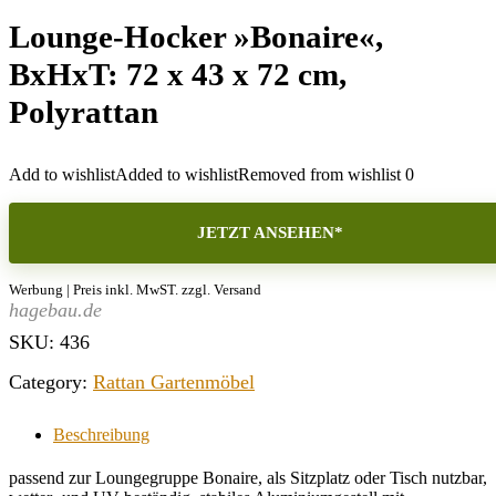
Lounge-Hocker »Bonaire«,
BxHxT: 72 x 43 x 72 cm,
Polyrattan
Add to wishlist
Added to wishlist
Removed from wishlist
0
JETZT ANSEHEN*
Werbung | Preis inkl. MwST. zzgl. Versand
hagebau.de
SKU:
436
Category:
Rattan Gartenmöbel
Beschreibung
passend zur Loungegruppe Bonaire, als Sitzplatz oder Tisch nutzbar,