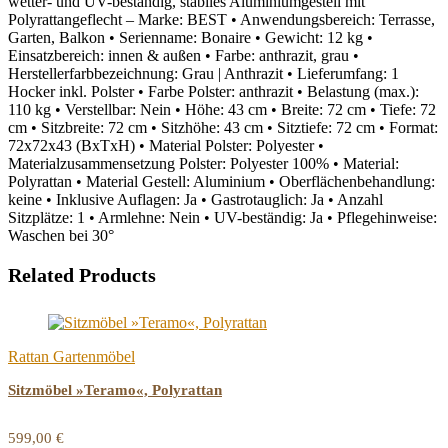
wetter- und UV-beständig, stabiles Aluminiumgestell mit
Polyrattangeflecht – Marke: BEST • Anwendungsbereich: Terrasse,
Garten, Balkon • Serienname: Bonaire • Gewicht: 12 kg •
Einsatzbereich: innen & außen • Farbe: anthrazit, grau •
Herstellerfarbbezeichnung: Grau | Anthrazit • Lieferumfang: 1
Hocker inkl. Polster • Farbe Polster: anthrazit • Belastung (max.):
110 kg • Verstellbar: Nein • Höhe: 43 cm • Breite: 72 cm • Tiefe: 72
cm • Sitzbreite: 72 cm • Sitzhöhe: 43 cm • Sitztiefe: 72 cm • Format:
72x72x43 (BxTxH) • Material Polster: Polyester •
Materialzusammensetzung Polster: Polyester 100% • Material:
Polyrattan • Material Gestell: Aluminium • Oberflächenbehandlung:
keine • Inklusive Auflagen: Ja • Gastrotauglich: Ja • Anzahl
Sitzplätze: 1 • Armlehne: Nein • UV-beständig: Ja • Pflegehinweise:
Waschen bei 30°
Related Products
Rattan Gartenmöbel
Sitzmöbel »Teramo«, Polyrattan
599,00
€