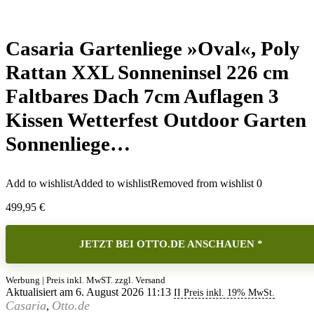
Casaria Gartenliege »Oval«, Poly
Rattan XXL Sonneninsel 226 cm
Faltbares Dach 7cm Auflagen 3
Kissen Wetterfest Outdoor Garten
Sonnenliege…
Add to wishlist
Added to wishlist
Removed from wishlist
0
499,95
€
JETZT BEI OTTO.DE ANSCHAUEN *
Werbung | Preis inkl. MwST. zzgl. Versand
Aktualisiert am 6. August 2026 11:13
II Preis inkl. 19% MwSt.
Casaria
Otto.de
,