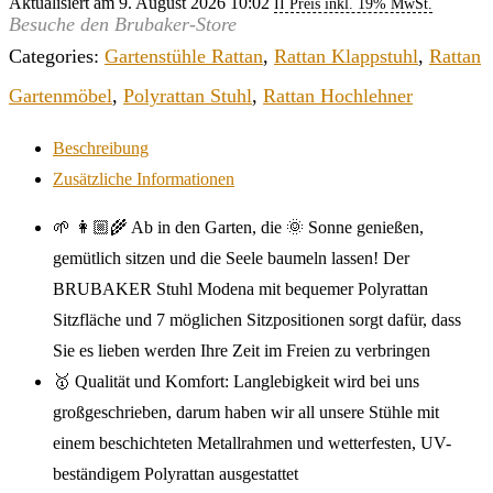
Aktualisiert am 9. August 2026 10:02
II Preis inkl. 19% MwSt.
Besuche den Brubaker-Store
Categories:
Gartenstühle Rattan
,
Rattan Klappstuhl
,
Rattan
Gartenmöbel
,
Polyrattan Stuhl
,
Rattan Hochlehner
Beschreibung
Zusätzliche Informationen
🌱 👩🏼‍🌾 Ab in den Garten, die 🌞 Sonne genießen,
gemütlich sitzen und die Seele baumeln lassen! Der
BRUBAKER Stuhl Modena mit bequemer Polyrattan
Sitzfläche und 7 möglichen Sitzpositionen sorgt dafür, dass
Sie es lieben werden Ihre Zeit im Freien zu verbringen
🥇 Qualität und Komfort: Langlebigkeit wird bei uns
großgeschrieben, darum haben wir all unsere Stühle mit
einem beschichteten Metallrahmen und wetterfesten, UV-
beständigem Polyrattan ausgestattet