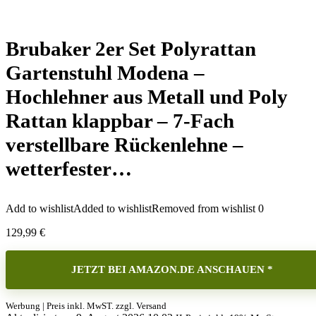
Brubaker 2er Set Polyrattan
Gartenstuhl Modena –
Hochlehner aus Metall und Poly
Rattan klappbar – 7-Fach
verstellbare Rückenlehne –
wetterfester…
Add to wishlist
Added to wishlist
Removed from wishlist
0
129,99
€
JETZT BEI AMAZON.DE ANSCHAUEN *
Werbung | Preis inkl. MwST. zzgl. Versand