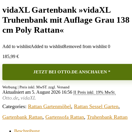
vidaXL Gartenbank »vidaXL
Truhenbank mit Auflage Grau 138
cm Poly Rattan«
Add to wishlist
Added to wishlist
Removed from wishlist
0
185,99
€
JETZT BEI OTTO.DE ANSCHAUEN *
Werbung | Preis inkl. MwST. zzgl. Versand
Aktualisiert am 5. August 2026 16:56
II Preis inkl. 19% MwSt.
Otto.de
vidaXL
,
Categories:
Rattan Gartenmöbel
,
Rattan Sessel Garten
,
Gartenbank Rattan
,
Gartensofa Rattan
,
Truhenbank Rattan
Beschreibung