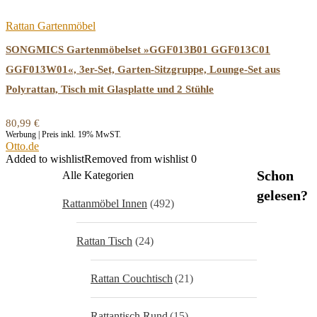
Rattan Gartenmöbel
SONGMICS Gartenmöbelset »GGF013B01 GGF013C01
GGF013W01«, 3er-Set, Garten-Sitzgruppe, Lounge-Set aus
Polyrattan, Tisch mit Glasplatte und 2 Stühle
80,99
€
Werbung | Preis inkl. 19% MwST.
Otto.de
Added to wishlist
Removed from wishlist
0
Schon
Alle Kategorien
gelesen?
Rattanmöbel Innen
(492)
Rattan Tisch
(24)
Rattan Couchtisch
(21)
Rattantisch Rund
(15)