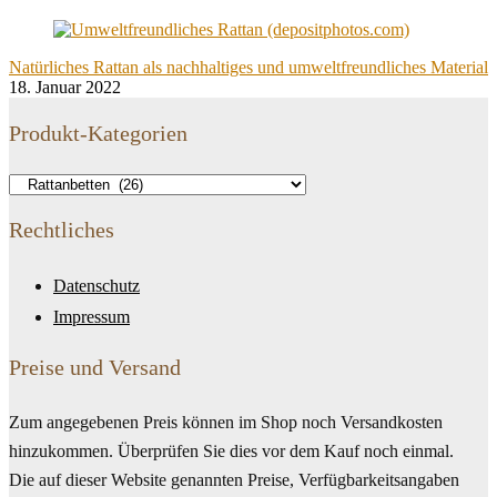
Natürliches Rattan als nachhaltiges und umweltfreundliches Material
18. Januar 2022
Produkt-Kategorien
Rechtliches
Datenschutz
Impressum
Preise und Versand
Zum angegebenen Preis können im Shop noch Versandkosten
hinzukommen. Überprüfen Sie dies vor dem Kauf noch einmal.
Die auf dieser Website genannten Preise, Verfügbarkeitsangaben