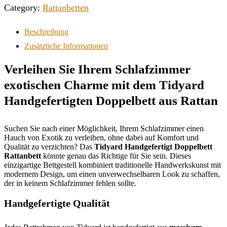
Category:
Rattanbetten
Beschreibung
Zusätzliche Informationen
Verleihen Sie Ihrem Schlafzimmer
exotischen Charme mit dem Tidyard
Handgefertigten Doppelbett aus Rattan
Suchen Sie nach einer Möglichkeit, Ihrem Schlafzimmer einen
Hauch von Exotik zu verleihen, ohne dabei auf Komfort und
Qualität zu verzichten? Das
Tidyard Handgefertigt Doppelbett
Rattanbett
könnte genau das Richtige für Sie sein. Dieses
einzigartige Bettgestell kombiniert traditionelle Handwerkskunst mit
modernem Design, um einen unverwechselbaren Look zu schaffen,
der in keinem Schlafzimmer fehlen sollte.
Handgefertigte Qualität