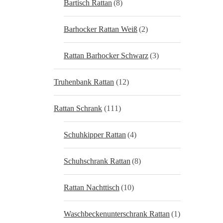
Bartisch Rattan
(8)
Barhocker Rattan Weiß
(2)
Rattan Barhocker Schwarz
(3)
Truhenbank Rattan
(12)
Rattan Schrank
(111)
Schuhkipper Rattan
(4)
Schuhschrank Rattan
(8)
Rattan Nachttisch
(10)
Waschbeckenunterschrank Rattan
(1)