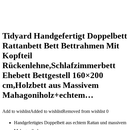
Tidyard Handgefertigt Doppelbett
Rattanbett Bett Bettrahmen Mit
Kopfteil
Rückenlehne,Schlafzimmerbett
Ehebett Bettgestell 160×200
cm,Holzbett aus Massivem
Mahagoniholz+echtem…
Add to wishlist
Added to wishlist
Removed from wishlist
0
Handgefertigtes Doppelbett aus echtem Rattan und massivem