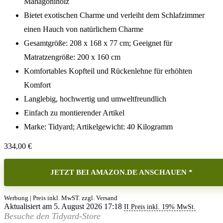
Mahagoniholz
Bietet exotischen Charme und verleiht dem Schlafzimmer
einen Hauch von natürlichem Charme
Gesamtgröße: 208 x 168 x 77 cm; Geeignet für
Matratzengröße: 200 x 160 cm
Komfortables Kopfteil und Rückenlehne für erhöhten
Komfort
Langlebig, hochwertig und umweltfreundlich
Einfach zu montierender Artikel
Marke: Tidyard; Artikelgewicht: 40 Kilogramm
334,00
€
JETZT BEI AMAZON.DE ANSCHAUEN *
Werbung | Preis inkl. MwST. zzgl. Versand
Aktualisiert am 5. August 2026 17:18
II Preis inkl. 19% MwSt.
Besuche den Tidyard-Store