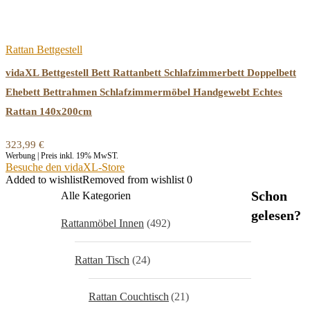
Rattan Bettgestell
vidaXL Bettgestell Bett Rattanbett Schlafzimmerbett Doppelbett
Ehebett Bettrahmen Schlafzimmermöbel Handgewebt Echtes
Rattan 140x200cm
323,99
€
Werbung | Preis inkl. 19% MwST.
Besuche den vidaXL-Store
Added to wishlist
Removed from wishlist
0
Schon
Alle Kategorien
gelesen?
Rattanmöbel Innen
(492)
Rattan Tisch
(24)
Rattan Couchtisch
(21)