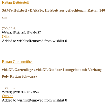
Rattan Bettgestell
SAM® Holzbett »DAPPI«, Holzbett aus geflochtenem Rattan 140
cm
799,00
€
Werbung | Preis inkl. 19% MwST.
Otto.de
Added to wishlist
Removed from wishlist
0
Rattan Gartenmöbel
vidaXL Gartenliege »vidaXL Outdoor-Loungebett mit Vorhang
Poly Rattan Schwarz«
138,99
€
Werbung | Preis inkl. 19% MwST.
Otto.de
Added to wishlist
Removed from wishlist
0