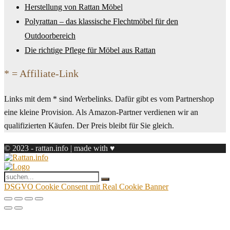
Herstellung von Rattan Möbel
Polyrattan – das klassische Flechtmöbel für den
Outdoorbereich
Die richtige Pflege für Möbel aus Rattan
* = Affiliate-Link
Links mit dem * sind Werbelinks. Dafür gibt es vom Partnershop
eine kleine Provision. Als Amazon-Partner verdienen wir an
qualifizierten Käufen. Der Preis bleibt für Sie gleich.
© 2023 - rattan.info | made with ♥
DSGVO Cookie Consent mit Real Cookie Banner