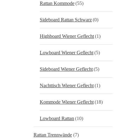
Rattan Kommode
(55)
Sideboard Rattan Schwarz
(0)
Highboard Wiener Geflecht
(1)
Lowboard Wiener Geflecht
(5)
Sideboard Wiener Geflecht
(5)
Nachttisch Wiener Geflecht
(1)
Kommode Wiener Geflecht
(18)
Lowboard Rattan
(10)
Rattan Trennwände
(7)