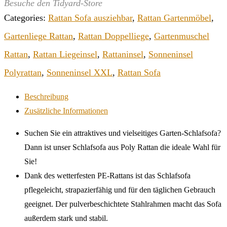
Besuche den Tidyard-Store
Categories:
Rattan Sofa ausziehbar
,
Rattan Gartenmöbel
,
Gartenliege Rattan
,
Rattan Doppelliege
,
Gartenmuschel
Rattan
,
Rattan Liegeinsel
,
Rattaninsel
,
Sonneninsel
Polyrattan
,
Sonneninsel XXL
,
Rattan Sofa
Beschreibung
Zusätzliche Informationen
Suchen Sie ein attraktives und vielseitiges Garten-Schlafsofa?
Dann ist unser Schlafsofa aus Poly Rattan die ideale Wahl für
Sie!
Dank des wetterfesten PE-Rattans ist das Schlafsofa
pflegeleicht, strapazierfähig und für den täglichen Gebrauch
geeignet. Der pulverbeschichtete Stahlrahmen macht das Sofa
außerdem stark und stabil.