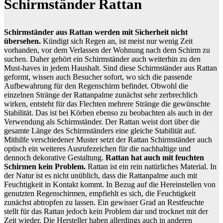
Schirmständer Rattan
Schirmständer aus Rattan werden mit Sicherheit nicht
übersehen.
Kündigt sich Regen an, ist meist nur wenig Zeit
vorhanden, vor dem Verlassen der Wohnung nach dem Schirm zu
suchen. Daher gehört ein Schirmständer auch weiterhin zu den
Must-haves in jedem Haushalt. Sind diese Schirmständer aus Rattan
geformt, wissen auch Besucher sofort, wo sich die passende
Aufbewahrung für den Regenschirm befindet. Obwohl die
einzelnen Stränge der Rattanpalme zunächst sehr zerbrechlich
wirken, entsteht für das Flechten mehrere Stränge die gewünschte
Stabilität. Das ist bei Körben ebenso zu beobachten als auch in der
Verwendung als Schirmständer. Der Rattan weist dort über die
gesamte Länge des Schirmständers eine gleiche Stabilität auf.
Mithilfe verschiedener Muster setzt der Rattan Schirmständer auch
optisch ein weiteres Ausrufezeichen für die nachhaltige und
dennoch dekorative Gestaltung.
Rattan hat auch mit feuchten
Schirmen kein Problem.
Rattan ist ein rein natürliches Material. In
der Natur ist es nicht unüblich, dass die Rattanpalme auch mit
Feuchtigkeit in Kontakt kommt. In Bezug auf die Hereinstellen von
genutzten Regenschirmen, empfiehlt es sich, die Feuchtigkeit
zunächst abtropfen zu lassen. Ein gewisser Grad an Restfeuchte
stellt für das Rattan jedoch kein Problem dar und trocknet mit der
Zeit wieder. Die Hersteller haben allerdings auch in anderen