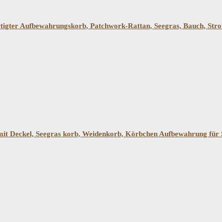
ertigter Aufbewahrungskorb, Patchwork-Rattan, Seegras, Bauch, 
mit Deckel, Seegras korb, Weidenkorb, Körbchen Aufbewahrung 