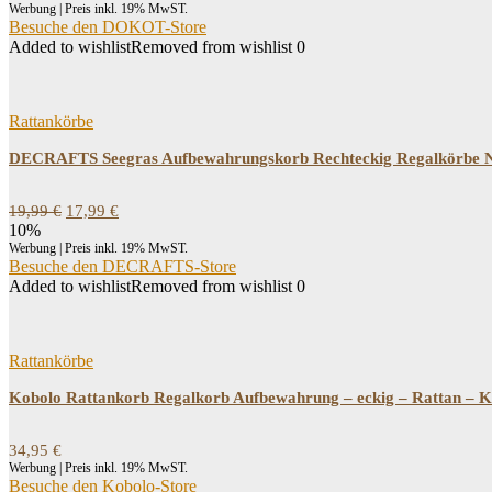
Werbung | Preis inkl. 19% MwST.
Besuche den DOKOT-Store
Added to wishlist
Removed from wishlist
0
Rattankörbe
DECRAFTS Seegras Aufbewahrungskorb Rechteckig Regalkörbe Nat
Ursprünglicher
Aktueller
19,99
€
17,99
€
Preis
Preis
10%
war:
ist:
Werbung | Preis inkl. 19% MwST.
19,99 €
17,99 €.
Besuche den DECRAFTS-Store
Added to wishlist
Removed from wishlist
0
Rattankörbe
Kobolo Rattankorb Regalkorb Aufbewahrung – eckig – Rattan – 
34,95
€
Werbung | Preis inkl. 19% MwST.
Besuche den Kobolo-Store