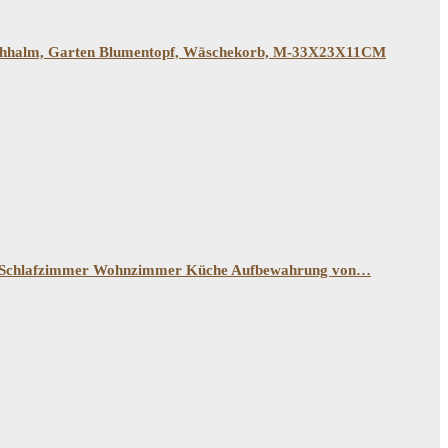
Strohhalm, Garten Blumentopf, Wäschekorb, M-33X23X11CM
für Schlafzimmer Wohnzimmer Küche Aufbewahrung von…