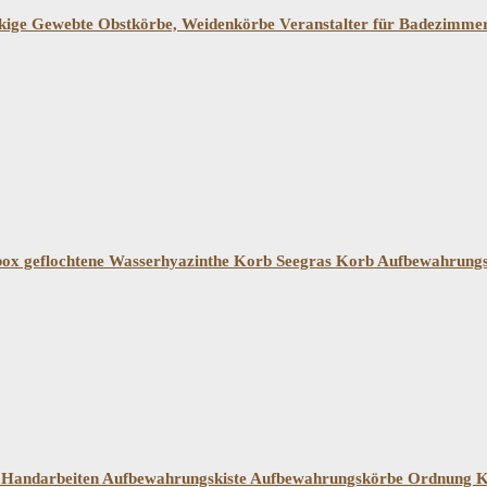
e Gewebte Obstkörbe, Weidenkörbe Veranstalter für Badezimmer
x geflochtene Wasserhyazinthe Korb Seegras Korb Aufbewahrun
 Handarbeiten Aufbewahrungskiste Aufbewahrungskörbe Ordnung 