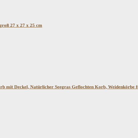
 groß 27 x 27 x 25 cm
b mit Deckel, Natürlicher Seegras Geflochten Korb, Weidenkörbe f