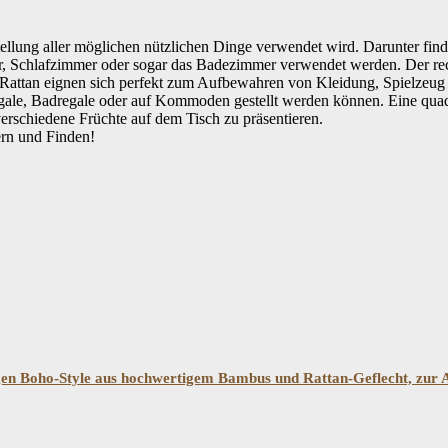
erstellung aller möglichen nützlichen Dinge verwendet wird. Darunter fin
Schlafzimmer oder sogar das Badezimmer verwendet werden. Der rechte
s Rattan eignen sich perfekt zum Aufbewahren von Kleidung, Spielzeu
ale, Badregale oder auf Kommoden gestellt werden können. Eine quadrat
rschiedene Früchte auf dem Tisch zu präsentieren.
ern und Finden!
Filtern
n Boho-Style aus hochwertigem Bambus und Rattan-Geflecht, zur A