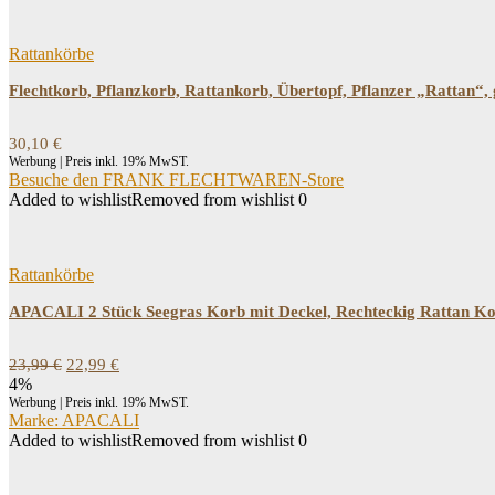
Rattankörbe
Flechtkorb, Pflanzkorb, Rattankorb, Übertopf, Pflanzer „Rattan“,
30,10
€
Werbung | Preis inkl. 19% MwST.
Besuche den FRANK FLECHTWAREN-Store
Added to wishlist
Removed from wishlist
0
Rattankörbe
APACALI 2 Stück Seegras Korb mit Deckel, Rechteckig Rattan Kor
Ursprünglicher
Aktueller
23,99
€
22,99
€
Preis
Preis
4%
war:
ist:
Werbung | Preis inkl. 19% MwST.
23,99 €
22,99 €.
Marke: APACALI
Added to wishlist
Removed from wishlist
0