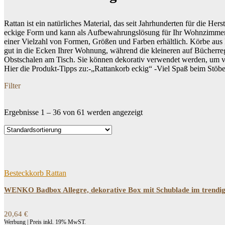
Rattan ist ein natürliches Material, das seit Jahrhunderten für die H
eckige Form und kann als Aufbewahrungslösung für Ihr Wohnzimmer, 
einer Vielzahl von Formen, Größen und Farben erhältlich. Körbe au
gut in die Ecken Ihrer Wohnung, während die kleineren auf Bücherreg
Obstschalen am Tisch. Sie können dekorativ verwendet werden, um ve
Hier die Produkt-Tipps zu:-„Rattankorb eckig“ -Viel Spaß beim Stöb
Filter
Ergebnisse 1 – 36 von 61 werden angezeigt
Dein Budget
Price filter
Besteckkorb Rattan
WENKO Badbox Allegre, dekorative Box mit Schublade im trendige
20,64
€
Werbung | Preis inkl. 19% MwST.