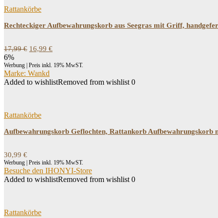
Rattankörbe
Rechteckiger Aufbewahrungskorb aus Seegras mit Griff, handgef
Ursprünglicher
Aktueller
17,99
€
16,99
€
Preis
Preis
6%
war:
ist:
Werbung | Preis inkl. 19% MwST.
17,99 €
16,99 €.
Marke: Wankd
Added to wishlist
Removed from wishlist
0
Rattankörbe
Aufbewahrungskorb Geflochten, Rattankorb Aufbewahrungskorb 
30,99
€
Werbung | Preis inkl. 19% MwST.
Besuche den IHONYI-Store
Added to wishlist
Removed from wishlist
0
Rattankörbe