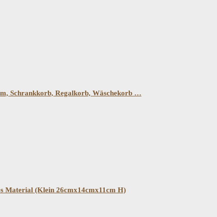
3 cm, Schrankkorb, Regalkorb, Wäschekorb …
hes Material (Klein 26cmx14cmx11cm H)