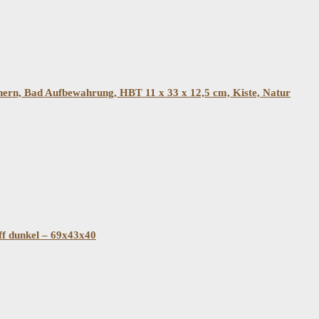
ern, Bad Aufbewahrung, HBT 11 x 33 x 12,5 cm, Kiste, Natur
ff dunkel – 69x43x40