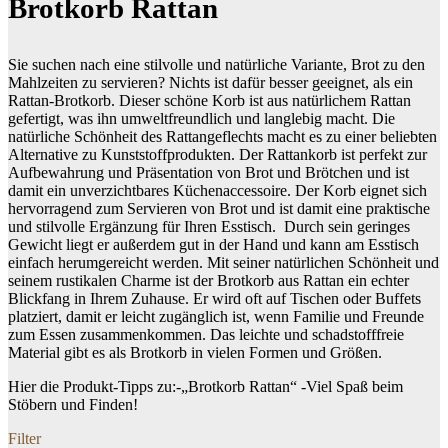
Brotkorb Rattan
Sie suchen nach eine stilvolle und natürliche Variante, Brot zu den
Mahlzeiten zu servieren? Nichts ist dafür besser geeignet, als ein
Rattan-Brotkorb. Dieser schöne Korb ist aus natürlichem Rattan
gefertigt, was ihn umweltfreundlich und langlebig macht. Die
natürliche Schönheit des Rattangeflechts macht es zu einer beliebten
Alternative zu Kunststoffprodukten. Der Rattankorb ist perfekt zur
Aufbewahrung und Präsentation von Brot und Brötchen und ist
damit ein unverzichtbares Küchenaccessoire. Der Korb eignet sich
hervorragend zum Servieren von Brot und ist damit eine praktische
und stilvolle Ergänzung für Ihren Esstisch. Durch sein geringes
Gewicht liegt er außerdem gut in der Hand und kann am Esstisch
einfach herumgereicht werden. Mit seiner natürlichen Schönheit und
seinem rustikalen Charme ist der Brotkorb aus Rattan ein echter
Blickfang in Ihrem Zuhause. Er wird oft auf Tischen oder Buffets
platziert, damit er leicht zugänglich ist, wenn Familie und Freunde
zum Essen zusammenkommen. Das leichte und schadstofffreie
Material gibt es als Brotkorb in vielen Formen und Größen.
Hier die Produkt-Tipps zu:-„Brotkorb Rattan“ -Viel Spaß beim
Stöbern und Finden!
Filter