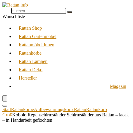
Wunschliste
Rattan Shop
Rattan Gartenmöbel
Rattanmöbel Innen
Rattankörbe
Rattan Lampen
Rattan Deko
Hersteller
Magazin
Start
Rattankörbe
Aufbewahrungskorb Rattan
Rattankorb
Groß
Kobolo Regenschirmständer Schirmständer aus Rattan – lacak
– in Handarbeit geflochten