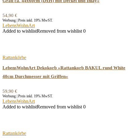
Grau ca. 44x60cm (DxH) mit Deckel und Inlay«
54,90
€
Werbung | Preis inkl. 19% MwST.
LebensWohnArt
Added to wishlist
Removed from wishlist
0
Rattankörbe
LebensWohnArt Dekokorb »Rattankorb BAKUL rund White
40cm Durchmesser mit Griffen«
59,90
€
Werbung | Preis inkl. 19% MwST.
LebensWohnArt
Added to wishlist
Removed from wishlist
0
Rattankörbe