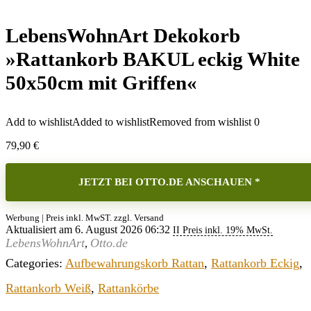
LebensWohnArt Dekokorb
»Rattankorb BAKUL eckig White
50x50cm mit Griffen«
Add to wishlist
Added to wishlist
Removed from wishlist
0
79,90
€
JETZT BEI OTTO.DE ANSCHAUEN *
Werbung | Preis inkl. MwST. zzgl. Versand
Aktualisiert am 6. August 2026 06:32
II Preis inkl. 19% MwSt.
LebensWohnArt
Otto.de
,
Categories:
Aufbewahrungskorb Rattan
,
Rattankorb Eckig
,
Rattankorb Weiß
,
Rattankörbe