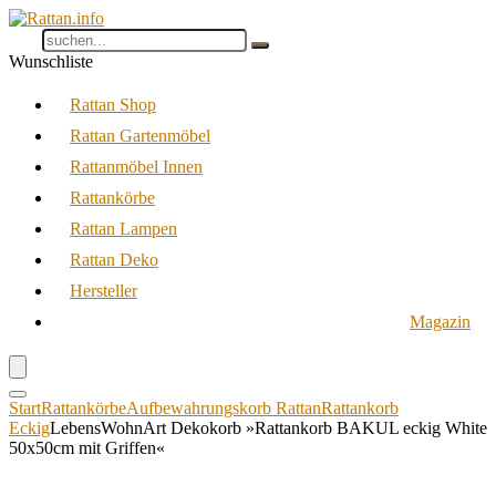
Wunschliste
Rattan Shop
Rattan Gartenmöbel
Rattanmöbel Innen
Rattankörbe
Rattan Lampen
Rattan Deko
Hersteller
Magazin
Start
Rattankörbe
Aufbewahrungskorb Rattan
Rattankorb
Eckig
LebensWohnArt Dekokorb »Rattankorb BAKUL eckig White
50x50cm mit Griffen«