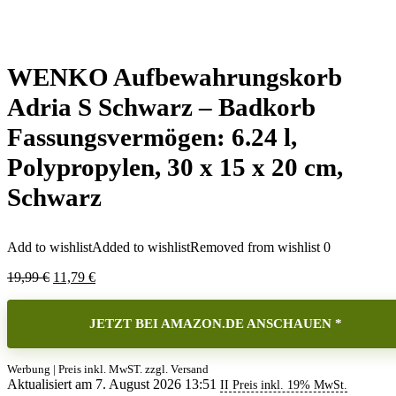
WENKO Aufbewahrungskorb
Adria S Schwarz – Badkorb
Fassungsvermögen: 6.24 l,
Polypropylen, 30 x 15 x 20 cm,
Schwarz
Add to wishlist
Added to wishlist
Removed from wishlist
0
Ursprünglicher
Aktueller
19,99
€
11,79
€
Preis
Preis
war:
ist:
19,99 €
JETZT BEI AMAZON.DE ANSCHAUEN *
11,79 €.
Werbung | Preis inkl. MwST. zzgl. Versand
Aktualisiert am 7. August 2026 13:51
II Preis inkl. 19% MwSt.