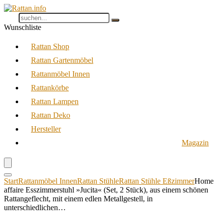
Wunschliste
Rattan Shop
Rattan Gartenmöbel
Rattanmöbel Innen
Rattankörbe
Rattan Lampen
Rattan Deko
Hersteller
Magazin
Start
Rattanmöbel Innen
Rattan Stühle
Rattan Stühle Eßzimmer
Home
affaire Esszimmerstuhl »Jucita« (Set, 2 Stück), aus einem schönen
Rattangeflecht, mit einem edlen Metallgestell, in
unterschiedlichen…