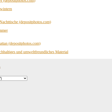
wintern
immer
achhaltiges und umweltfreundliches Material
n