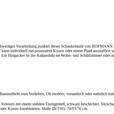
hochwertiger Verarbeitung punktet dieser Schaukelstuhl von HOFMA
ie kann individuell mit passendem Kissen oder einem Plaid ausstaffiert 
en. Ein Hingucker ist der Rattanstuhl im Wohn- und Schlafzimmer oder a
dhausmöbeln zum Verlieben. Ob modern, romantisch oder natürlich tradi
elaxen mit einem stabilen Eisengestell, schwarz beschichtet. Sitzschal
ds oder Kissen kombinieren. Maße (B/T/H): 70/93/76 cm.