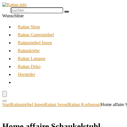
Wunschliste
Rattan Shop
Rattan Gartenmöbel
Rattanmöbel Innen
Rattankörbe
Rattan Lampen
Rattan Deko
Hersteller
Start
Rattanmöbel Innen
Rattan Sessel
Rattan Korbsessel
Home affaire 
Home affaire Schaukelstuhl