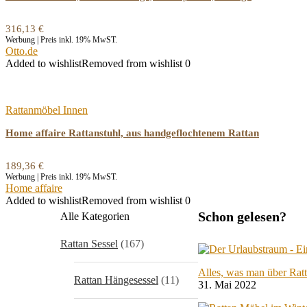
316,13
€
Werbung | Preis inkl. 19% MwST.
Otto.de
Added to wishlist
Removed from wishlist
0
Rattanmöbel Innen
Home affaire Rattanstuhl, aus handgeflochtenem Rattan
189,36
€
Werbung | Preis inkl. 19% MwST.
Home affaire
Added to wishlist
Removed from wishlist
0
Schon gelesen?
Alle Kategorien
Rattan Sessel
(167)
Alles, was man über Rat
Rattan Hängesessel
(11)
31. Mai 2022