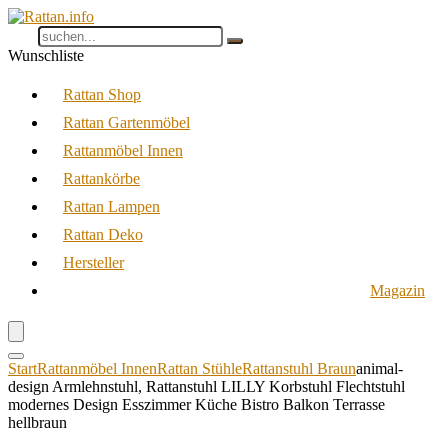
Wunschliste
Rattan Shop
Rattan Gartenmöbel
Rattanmöbel Innen
Rattankörbe
Rattan Lampen
Rattan Deko
Hersteller
Magazin
Start
Rattanmöbel Innen
Rattan Stühle
Rattanstuhl Braun
animal-
design Armlehnstuhl, Rattanstuhl LILLY Korbstuhl Flechtstuhl
modernes Design Esszimmer Küche Bistro Balkon Terrasse
hellbraun