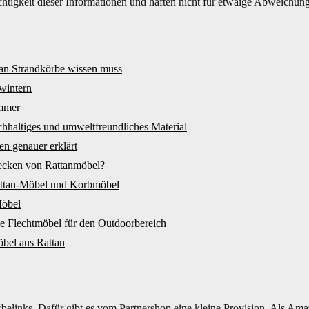
ichtigkeit dieser Informationen und haften nicht für etwaige Abweichun
tan Strandkörbe wissen muss
wintern
immer
achhaltiges und umweltfreundliches Material
en genauer erklärt
lecken von Rattanmöbel?
attan-Möbel und Korbmöbel
Möbel
che Flechtmöbel für den Outdoorbereich
öbel aus Rattan
elinks. Dafür gibt es vom Partnershop eine kleine Provision. Als Amaz