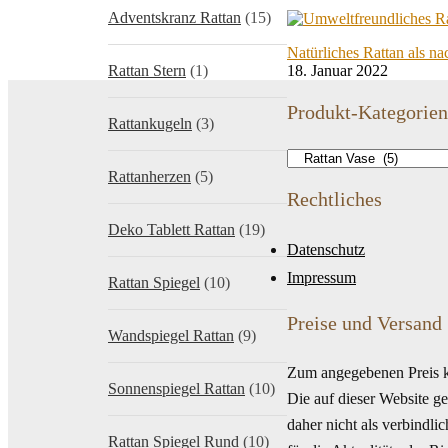
Adventskranz Rattan
(15)
Natürliches Rattan als n
Rattan Stern
(1)
18. Januar 2022
Produkt-Kategorien
Rattankugeln
(3)
Rattanherzen
(5)
Rechtliches
Deko Tablett Rattan
(19)
Datenschutz
Impressum
Rattan Spiegel
(10)
Preise und Versand
Wandspiegel Rattan
(9)
Zum angegebenen Preis k
Sonnenspiegel Rattan
(10)
Die auf dieser Website g
daher nicht als verbindl
Rattan Spiegel Rund
(10)