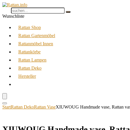
Wunschliste
Rattan Shop
Rattan Gartenmöbel
Rattanmöbel Innen
Rattankörbe
Rattan Lampen
Rattan Deko
Hersteller
Start
Rattan Deko
Rattan Vase
XIUWOUG Handmade vase, Rattan vase
XIUWOUG Handmade vase, Rattan 