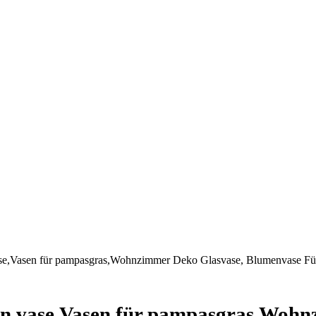
,Vasen für pampasgras,Wohnzimmer Deko Glasvase, Blumenvase Fü
vase,Vasen für pampasgras,Wohnz