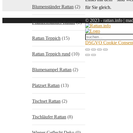
Blumenständer Rattan
(2)
für Sie gleich.
© 2023 - rattan.info | ma
Pflanzenständer Rattan
(2)
Rattan Teppich
(15)
DSGVO Cookie Consent 
Rattan Teppich rund
(10)
Blumenampel Rattan
(2)
Platzset Rattan
(13)
Tischset Rattan
(2)
Tischläufer Rattan
(8)
Wiener Geflecht Deko
(0)