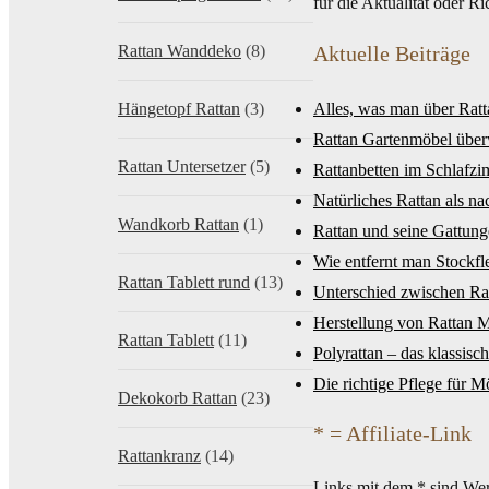
für die Aktualität oder R
Rattan Wanddeko
(8)
Aktuelle Beiträge
Hängetopf Rattan
(3)
Alles, was man über Rat
Rattan Gartenmöbel über
Rattan Untersetzer
(5)
Rattanbetten im Schlafz
Natürliches Rattan als n
Wandkorb Rattan
(1)
Rattan und seine Gattung
Wie entfernt man Stockf
Rattan Tablett rund
(13)
Unterschied zwischen R
Herstellung von Rattan 
Rattan Tablett
(11)
Polyrattan – das klassis
Die richtige Pflege für M
Dekokorb Rattan
(23)
* = Affiliate-Link
Rattankranz
(14)
Links mit dem * sind Werb