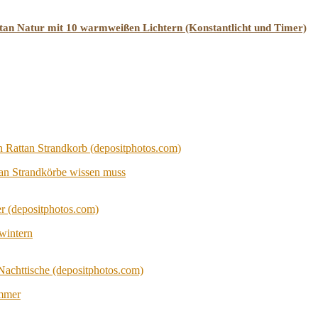
an Natur mit 10 warmweißen Lichtern (Konstantlicht und Timer)
tan Strandkörbe wissen muss
wintern
immer