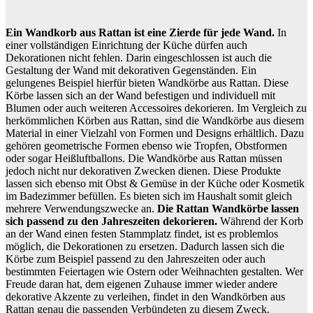
Ein Wandkorb aus Rattan ist eine Zierde für jede Wand.
In
einer vollständigen Einrichtung der Küche dürfen auch
Dekorationen nicht fehlen. Darin eingeschlossen ist auch die
Gestaltung der Wand mit dekorativen Gegenständen. Ein
gelungenes Beispiel hierfür bieten Wandkörbe aus Rattan. Diese
Körbe lassen sich an der Wand befestigen und individuell mit
Blumen oder auch weiteren Accessoires dekorieren. Im Vergleich zu
herkömmlichen Körben aus Rattan, sind die Wandkörbe aus diesem
Material in einer Vielzahl von Formen und Designs erhältlich. Dazu
gehören geometrische Formen ebenso wie Tropfen, Obstformen
oder sogar Heißluftballons. Die Wandkörbe aus Rattan müssen
jedoch nicht nur dekorativen Zwecken dienen. Diese Produkte
lassen sich ebenso mit Obst & Gemüse in der Küche oder Kosmetik
im Badezimmer befüllen. Es bieten sich im Haushalt somit gleich
mehrere Verwendungszwecke an.
Die Rattan Wandkörbe lassen
sich passend zu den Jahreszeiten dekorieren.
Während der Korb
an der Wand einen festen Stammplatz findet, ist es problemlos
möglich, die Dekorationen zu ersetzen. Dadurch lassen sich die
Körbe zum Beispiel passend zu den Jahreszeiten oder auch
bestimmten Feiertagen wie Ostern oder Weihnachten gestalten. Wer
Freude daran hat, dem eigenen Zuhause immer wieder andere
dekorative Akzente zu verleihen, findet in den Wandkörben aus
Rattan genau die passenden Verbündeten zu diesem Zweck.