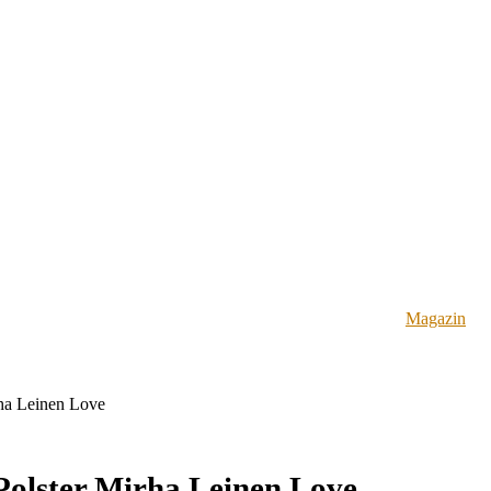
Magazin
rha Leinen Love
Polster Mirha Leinen Love