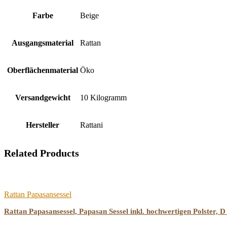
Farbe
‎Beige
Ausgangsmaterial
‎Rattan
Oberflächenmaterial
‎Öko
Versandgewicht
‎10 Kilogramm
Hersteller
‎Rattani
Related Products
Rattan Papasansessel
Rattan Papasansessel, Papasan Sessel inkl. hochwertigen Polster, D 