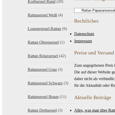
Korbsessel Rund
(20)
Rattansessel Weiß
(4)
Rechtliches
Loungesessel Rattan
(9)
Datenschutz
Impressum
Rattan Ohrensessel
(1)
Preise und Versand
Rattan Relaxsessel
(42)
Zum angegebenen Preis 
Rattansessel Grau
(3)
Die auf dieser Website g
daher nicht als verbindl
Rattansessel Schwarz
(3)
für die Aktualität oder 
Rattansessel Braun
(11)
Aktuelle Beiträge
Rattan Drehsessel
(3)
Alles, was man über Rat