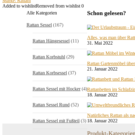
Marke: Rattani
Added to wishlist
Removed from wishlist
0
Schon gelesen?
Alle Kategorien
Rattan Sessel
(167)
Alles, was man über Rat
Rattan Hängesessel
(11)
31. Mai 2022
Rattan Korbstuhl
(29)
Rattan Gartenmöbel über
21. Januar 2022
Rattan Korbsessel
(37)
Rattan Sessel mit Hocker
(4)
Rattanbetten im Schlafz
18. Januar 2022
Rattan Sessel Rund
(52)
Natürliches Rattan als n
Rattan Sessel mit Fußteil
(3)
18. Januar 2022
Produkt-Kategorie