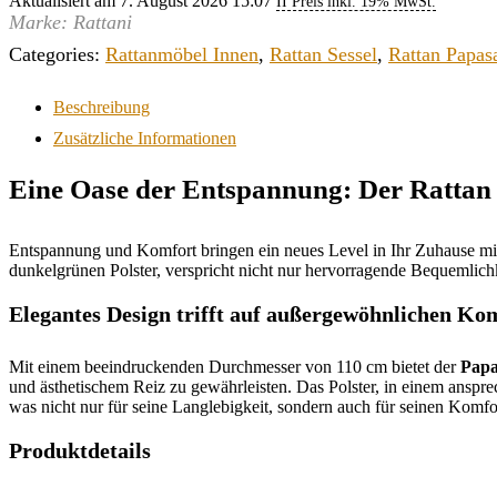
Aktualisiert am 7. August 2026 15:07
II Preis inkl. 19% MwSt.
Marke: Rattani
Categories:
Rattanmöbel Innen
,
Rattan Sessel
,
Rattan Papas
Beschreibung
Zusätzliche Informationen
Eine Oase der Entspannung: Der Rattan
Entspannung und Komfort bringen ein neues Level in Ihr Zuhause mi
dunkelgrünen Polster, verspricht nicht nur hervorragende Bequemlichk
Elegantes Design trifft auf außergewöhnlichen Ko
Mit einem beeindruckenden Durchmesser von 110 cm bietet der
Papa
und ästhetischem Reiz zu gewährleisten. Das Polster, in einem ansp
was nicht nur für seine Langlebigkeit, sondern auch für seinen Komf
Produktdetails