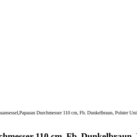
asansessel,Papasan Durchmesser 110 cm, Fb. Dunkelbraun, Polster Uni
hmesser 110 cm, Fb. Dunkelbraun, P