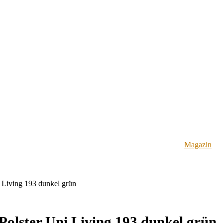
Magazin
 Living 193 dunkel grün
olster Uni Living 193 dunkel grün