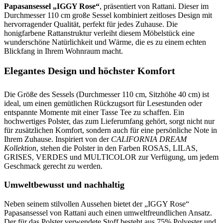
Papasansessel „IGGY Rose“
, präsentiert von Rattani. Dieser im
Durchmesser 110 cm große Sessel kombiniert zeitloses Design mit
hervorragender Qualität, perfekt für jedes Zuhause. Die
honigfarbene Rattanstruktur verleiht diesem Möbelstück eine
wunderschöne Natürlichkeit und Wärme, die es zu einem echten
Blickfang in Ihrem Wohnraum macht.
Elegantes Design und höchster Komfort
Die Größe des Sessels (Durchmesser 110 cm, Sitzhöhe 40 cm) ist
ideal, um einen gemütlichen Rückzugsort für Lesestunden oder
entspannte Momente mit einer Tasse Tee zu schaffen. Ein
hochwertiges Polster, das zum Lieferumfang gehört, sorgt nicht nur
für zusätzlichen Komfort, sondern auch für eine persönliche Note in
Ihrem Zuhause. Inspiriert von der
CALIFORNIA DREAM
Kollektion
, stehen die Polster in den Farben ROSAS, LILAS,
GRISES, VERDES und MULTICOLOR zur Verfügung, um jedem
Geschmack gerecht zu werden.
Umweltbewusst und nachhaltig
Neben seinem stilvollen Aussehen bietet der „IGGY Rose“
Papasansessel von Rattani auch einen umweltfreundlichen Ansatz.
Der für das Polster verwendete Stoff besteht aus 75% Polyester und