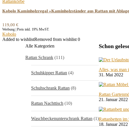
Rattankörbe
Kobolo Kaminholzregal »Kaminholzständer aus Rattan mit Ablage
119,00
€
Werbung | Preis inkl. 19% MwST.
Kobolo
Added to wishlist
Removed from wishlist
0
Schon geles
Alle Kategorien
Rattan Schrank
(111)
Alles, was man 
Schuhkipper Rattan
(4)
31. Mai 2022
Schuhschrank Rattan
(8)
Rattan Gartenmö
21. Januar 2022
Rattan Nachttisch
(10)
Waschbeckenunterschrank Rattan
(1)
Rattanbetten im
18. Januar 2022