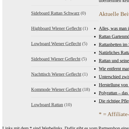
übernehmen keine
Sideboard Rattan Schwarz
(0)
Aktuelle Bei
Highboard Wiener Geflecht
(1)
Alles, was man 
Rattan Gartenmö
Lowboard Wiener Geflecht
(5)
Rattanbetten im
Natürliches Ratt
Sideboard Wiener Geflecht
(5)
Rattan und seine
Wie entfernt ma
Nachttisch Wiener Geflecht
(1)
Unterschied zw
Herstellung von
Kommode Wiener Geflecht
(18)
Polyrattan – das
Die richtige Pfl
Lowboard Rattan
(10)
* = Affiliate
Links mit dem * sind Werbelinks. Dafür gibt es vom Partnershop eine k