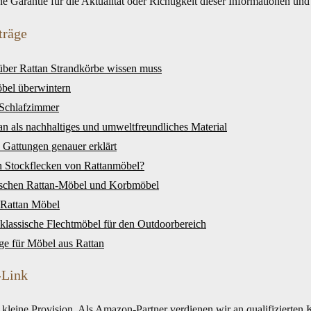
 Garantie für die Aktualität oder Richtigkeit dieser Informationen un
träge
über Rattan Strandkörbe wissen muss
bel überwintern
 Schlafzimmer
an als nachhaltiges und umweltfreundliches Material
 Gattungen genauer erklärt
n Stockflecken von Rattanmöbel?
ischen Rattan-Möbel und Korbmöbel
 Rattan Möbel
 klassische Flechtmöbel für den Outdoorbereich
ege für Möbel aus Rattan
-Link
leine Provision. Als Amazon-Partner verdienen wir an qualifizierten Kä