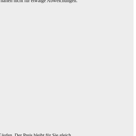
d haften nicht für etwaige Abweichungen.
ufen. Der Preis bleibt für Sie gleich.