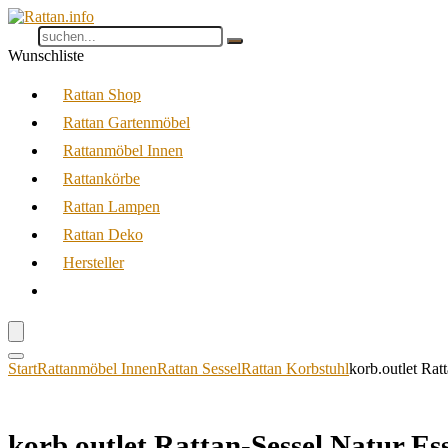
Wunschliste
Rattan Shop
Rattan Gartenmöbel
Rattanmöbel Innen
Rattankörbe
Rattan Lampen
Rattan Deko
Hersteller
Start
Rattanmöbel Innen
Rattan Sessel
Rattan Korbstuhl
korb.outlet Ra
korb.outlet Rattan-Sessel Natur E