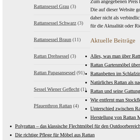
Zum angegebenen Preis 
Rattansessel Grau
(3)
Die auf dieser Website g
daher nicht als verbindl
Rattansessel Schwarz
(3)
für die Aktualität oder 
Rattansessel Braun
(11)
Aktuelle Beiträge
Rattan Drehsessel
(3)
Alles, was man über Rat
Rattan Gartenmöbel über
Rattan Papasansessel
(91)
Rattanbetten im Schlafz
Natürliches Rattan als n
Sessel Wiener Geflecht
(1)
Rattan und seine Gattung
Wie entfernt man Stockf
Pfauenthron Rattan
(4)
Unterschied zwischen R
Herstellung von Rattan 
Polyrattan – das klassische Flechtmöbel für den Outdoorbereic
Die richtige Pflege für Möbel aus Rattan