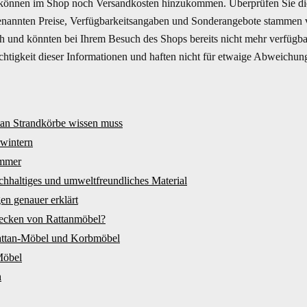
können im Shop noch Versandkosten hinzukommen. Überprüfen Sie di
enannten Preise, Verfügbarkeitsangaben und Sonderangebote stammen vo
ich und könnten bei Ihrem Besuch des Shops bereits nicht mehr verfüg
Richtigkeit dieser Informationen und haften nicht für etwaige Abweichun
tan Strandkörbe wissen muss
wintern
immer
achhaltiges und umweltfreundliches Material
en genauer erklärt
lecken von Rattanmöbel?
attan-Möbel und Korbmöbel
Möbel
h