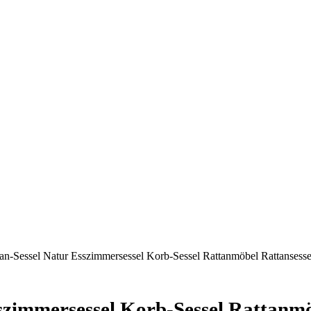
ttan-Sessel Natur Esszimmersessel Korb-Sessel Rattanmöbel Rattansess
sszimmersessel Korb-Sessel Rattanmö