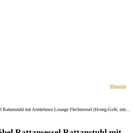
Magazin
el Rattanstuhl mit Armlehnen Lounge Flechtsessel (Honig-Gelb, mit…
bel Rattansessel Rattanstuhl mit