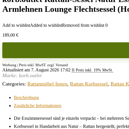
Armlehnen Lounge Flechtsessel (H
Add to wishlist
Added to wishlist
Removed from wishlist
0
189,00
€
Werbung | Preis inkl. MwST. zzgl. Versand
Aktualisiert am 7. August 2026 17:02
II Preis inkl. 19% MwSt.
Marke: korb.outlet
Categories:
Rattanmöbel Innen
,
Rattan Korbsessel
,
Rattan K
Beschreibung
Zusätzliche Informationen
Die Esszimmersessel sind je einzeln verpackt – bei mehreren S
Korbsessel in Handarbeit aus Natur – Rattan hergestellt, perf