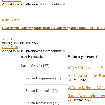
Added to wishlist
Removed from wishlist
0
Rattankörbe
Grafelstein Toilettenpapierhalter »Toilettenpapierhalter BAT
59,95
€
Werbung | Preis inkl. 19% MwST.
Grafelstein
Added to wishlist
Removed from wishlist
0
Schon gelesen?
Alle Kategorien
Rattan Sessel
(167)
Alles, was man über Rat
Rattan Hängesessel
(11)
31. Mai 2022
Rattan Korbstuhl
(29)
Rattan Gartenmöbel über
21. Januar 2022
Rattan Korbsessel
(37)