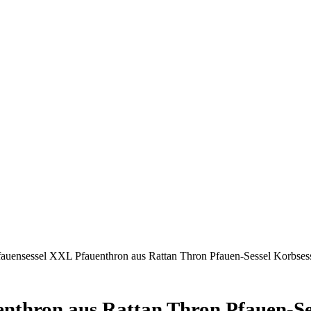
Pfauensessel XXL Pfauenthron aus Rattan Thron Pfauen-Sessel Korbsess
enthron aus Rattan Thron Pfauen-Se