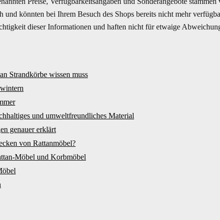
enannten Preise, Verfügbarkeitsangaben und Sonderangebote stammen vo
ich und könnten bei Ihrem Besuch des Shops bereits nicht mehr verfüg
Richtigkeit dieser Informationen und haften nicht für etwaige Abweichun
tan Strandkörbe wissen muss
wintern
immer
achhaltiges und umweltfreundliches Material
en genauer erklärt
lecken von Rattanmöbel?
attan-Möbel und Korbmöbel
Möbel
h