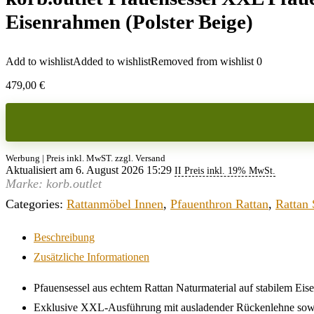
Eisenrahmen (Polster Beige)
Add to wishlist
Added to wishlist
Removed from wishlist
0
479,00
€
Werbung | Preis inkl. MwST. zzgl. Versand
Aktualisiert am 6. August 2026 15:29
II Preis inkl. 19% MwSt.
Marke: korb.outlet
Categories:
Rattanmöbel Innen
,
Pfauenthron Rattan
,
Rattan 
Beschreibung
Zusätzliche Informationen
Pfauensessel aus echtem Rattan Naturmaterial auf stabilem Ei
Exklusive XXL-Ausführung mit ausladender Rückenlehne sow