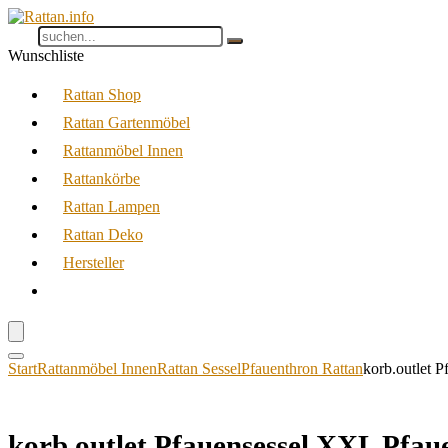
Wunschliste
Rattan Shop
Rattan Gartenmöbel
Rattanmöbel Innen
Rattankörbe
Rattan Lampen
Rattan Deko
Hersteller
Start
Rattanmöbel Innen
Rattan Sessel
Pfauenthron Rattan
korb.outlet 
korb.outlet Pfauensessel XXL Pfau