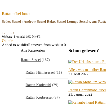
Rattanmöbel Innen
Sedex Sessel »Andrew Sessel Relax Sessel Lounge Sessel«, aus Ratt
179,55
€
Werbung | Preis inkl. 19% MwST.
Otto.de
Added to wishlist
Removed from wishlist
0
Schon gelesen?
Alle Kategorien
Rattan Sessel
(167)
Alles, was man über Rat
Rattan Hängesessel
(11)
31. Mai 2022
Rattan Korbstuhl
(29)
Rattan Gartenmöbel über
21. Januar 2022
Rattan Korbsessel
(37)