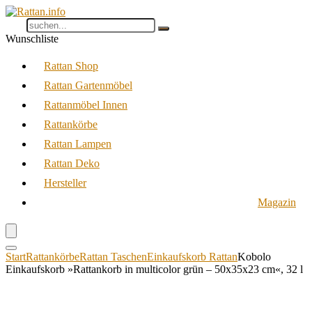
Wunschliste
Rattan Shop
Rattan Gartenmöbel
Rattanmöbel Innen
Rattankörbe
Rattan Lampen
Rattan Deko
Hersteller
Magazin
Start
Rattankörbe
Rattan Taschen
Einkaufskorb Rattan
Kobolo
Einkaufskorb »Rattankorb in multicolor grün – 50x35x23 cm«, 32 l