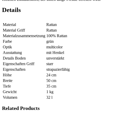
Details
Material
Rattan
Material Griff
Rattan
Materialzusammensetzung
100% Rattan
Farbe
grün
Optik
multicolor
Ausstattung
mit Henkel
Details Boden
unverstärkt
Eigenschaften Griff
starr
Eigenschaften
strapazierfähig
Höhe
24 cm
Breite
50 cm
Tiefe
35 cm
Gewicht
1 kg
Volumen
32 l
Related Products