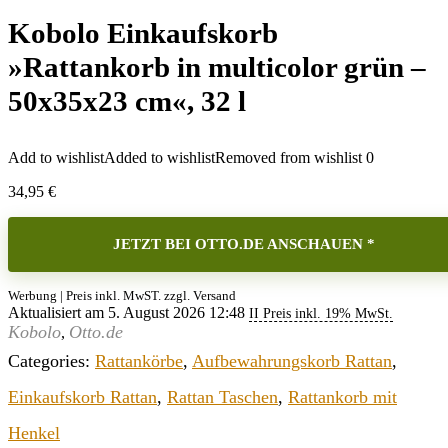
Kobolo Einkaufskorb
»Rattankorb in multicolor grün –
50x35x23 cm«, 32 l
Add to wishlist
Added to wishlist
Removed from wishlist
0
34,95
€
JETZT BEI OTTO.DE ANSCHAUEN *
Werbung | Preis inkl. MwST. zzgl. Versand
Aktualisiert am 5. August 2026 12:48
II Preis inkl. 19% MwSt.
Kobolo
Otto.de
,
Categories:
Rattankörbe
,
Aufbewahrungskorb Rattan
,
Einkaufskorb Rattan
,
Rattan Taschen
,
Rattankorb mit
Henkel