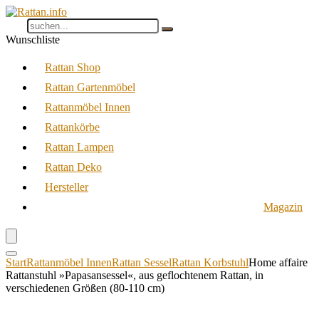
Wunschliste
Rattan Shop
Rattan Gartenmöbel
Rattanmöbel Innen
Rattankörbe
Rattan Lampen
Rattan Deko
Hersteller
Magazin
Start
Rattanmöbel Innen
Rattan Sessel
Rattan Korbstuhl
Home affaire
Rattanstuhl »Papasansessel«, aus geflochtenem Rattan, in
verschiedenen Größen (80-110 cm)