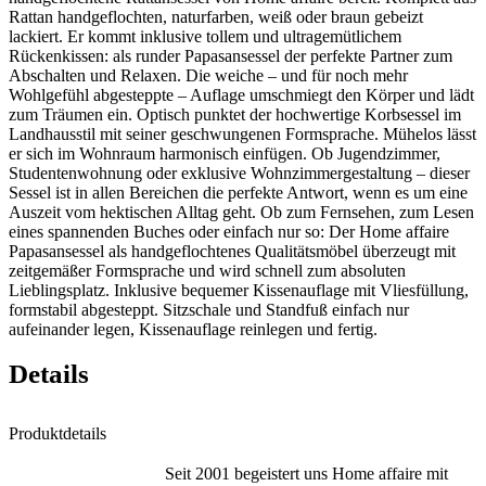
Rattan handgeflochten, naturfarben, weiß oder braun gebeizt
lackiert. Er kommt inklusive tollem und ultragemütlichem
Rückenkissen: als runder Papasansessel der perfekte Partner zum
Abschalten und Relaxen. Die weiche – und für noch mehr
Wohlgefühl abgesteppte – Auflage umschmiegt den Körper und lädt
zum Träumen ein. Optisch punktet der hochwertige Korbsessel im
Landhausstil mit seiner geschwungenen Formsprache. Mühelos lässt
er sich im Wohnraum harmonisch einfügen. Ob Jugendzimmer,
Studentenwohnung oder exklusive Wohnzimmergestaltung – dieser
Sessel ist in allen Bereichen die perfekte Antwort, wenn es um eine
Auszeit vom hektischen Alltag geht. Ob zum Fernsehen, zum Lesen
eines spannenden Buches oder einfach nur so: Der Home affaire
Papasansessel als handgeflochtenes Qualitätsmöbel überzeugt mit
zeitgemäßer Formsprache und wird schnell zum absoluten
Lieblingsplatz. Inklusive bequemer Kissenauflage mit Vliesfüllung,
formstabil abgesteppt. Sitzschale und Standfuß einfach nur
aufeinander legen, Kissenauflage reinlegen und fertig.
Details
Produktdetails
Seit 2001 begeistert uns Home affaire mit