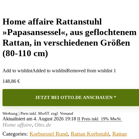
Home affaire Rattanstuhl
»Papasansessel«, aus geflochtenem
Rattan, in verschiedenen Größen
(80-110 cm)
Add to wishlist
Added to wishlist
Removed from wishlist
1
148,86
€
JETZT BEI OTTO.DE ANSCHAUEN *
Werbung | Preis inkl. MwST. zzgl. Versand
Aktualisiert am 4. August 2026 19:18
II Preis inkl. 19% MwSt.
Home affaire
Otto.de
,
Categories:
Korbsessel Rund
,
Rattan Korbstuhl
,
Rattan