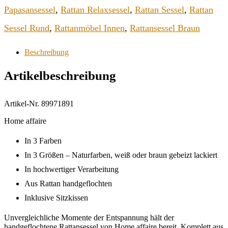
Papasansessel
,
Rattan Relaxsessel
,
Rattan Sessel
,
Rattan
Sessel Rund
,
Rattanmöbel Innen
,
Rattansessel Braun
Beschreibung
Artikelbeschreibung
Artikel-Nr. 89971891
Home affaire
In 3 Farben
In 3 Größen – Naturfarben, weiß oder braun gebeizt lackiert
In hochwertiger Verarbeitung
Aus Rattan handgeflochten
Inklusive Sitzkissen
Unvergleichliche Momente der Entspannung hält der
handgeflochtene Rattansessel von Home affaire bereit. Komplett aus