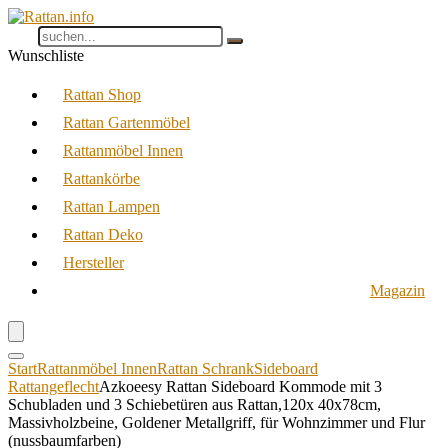
Wunschliste
Rattan Shop
Rattan Gartenmöbel
Rattanmöbel Innen
Rattankörbe
Rattan Lampen
Rattan Deko
Hersteller
Magazin
Start
Rattanmöbel Innen
Rattan Schrank
Sideboard
Rattangeflecht
Azkoeesy Rattan Sideboard Kommode mit 3
Schubladen und 3 Schiebetüren aus Rattan,120x 40x78cm,
Massivholzbeine, Goldener Metallgriff, für Wohnzimmer und Flur
(nussbaumfarben)